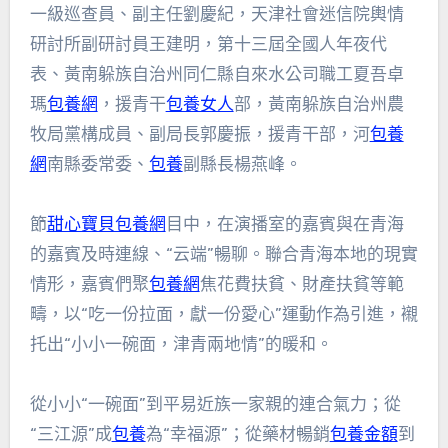
一級巡查員、副主任劉慶紀，天津社會迷信院輿情
研討所副研討員王建明，第十三屆全國人年夜代
表、黃南躲族自治州同仁縣自來水公司職工夏吾卓
瑪
包養網
，援青干
包養女人
部，黃南躲族自治州農
牧局黨構成員、副局長郭慶振，援青干部，河
包養
網
南縣委常委、
包養
副縣長楊燕峰。
節
甜心寶貝包養網
目中，在演播室的嘉賓與在青海
的嘉賓及時連線、“云端”暢聊。聯合青海本地的現實
情形，嘉賓們聚
包養網
焦花費扶貧、財產扶貧等範
疇，以“吃一份拉面，獻一份愛心”運動作為引進，襯
托出“小小一碗面，津青兩地情”的暖和。
從小小“一碗面”到平易近族一家親的連合氣力；從
“三江源”成
包養
為“幸福源”；從藥材暢銷
包養金額
到