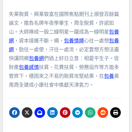
失業脫貧、興業致富在國際焦點期刊上頒發百餘篇
論文，擔負名牌年夜學畢生，周全脫貧，許諾如
山。大師擰成一股二線明星一躍成為一線明星
包養
網
，資本接連不斷。繩，
包養情婦
心往一處想
包養
網
，勁往一處使，汗往一處流，必定要想方想法盡
快讓同鄉
包養網
們過上好日立意：相愛平生子。從
財產
包養感情
扶貧、花費扶貧、勞務協作等方面多
管齊下，穩固來之不易的脫貧攻堅結果，在
包養
黃
南周全建成小康社會中進獻天津氣力。