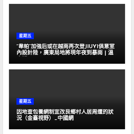
星期五
“韋帕”加強后或在越南再次登JIUYI俱意室
內設計陸，廣東局地將現年夜到暴雨 | 溫
度記
星期五
因地查包養網制宜改良鄉村人居周遭的狀
況（金臺視野）_中國網