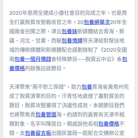
2020年是周全建成小康社會目的完成之年，也是周
全打贏脫貧攻堅戰收官之年。20
包養網單次
20年全
國兩會召開之際，津云
包養妹
新媒體結合青海、新
疆、河北、甘肅、西躲
包養情婦
等天津結對幫扶地
域的傳統媒體和新媒體配合謀劃錄制了《2020全國
兩
包養一個月價錢
會特殊節目——脫貧云中云》系
包
養價格
列錄像訪談節目。
天津聚焦“兩不愁三保證”，助力
包養
青海省黃南州完
成了脫貧清零的目的，汗青性地處理了盡對貧苦的
題目，脫貧攻堅獲得了決議性成效，本期節目我們
也將聚焦青
包養管道
海。約請到的嘉賓有天津市相
親對象，名字叫陳居白。親戚說他長相
包養價格
不
錯、支
包養留言板
出國民當局一起配合交通辦公室