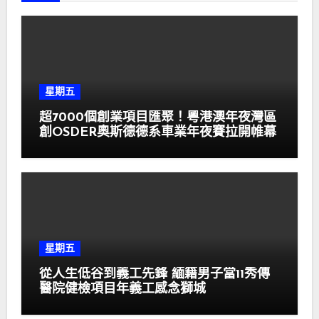
星期五
超7000個創業項目匯聚！粵港澳年夜灣區
創OSDER奧斯德德系車業年夜賽拉開帷幕
星期五
從人生低谷到義工先鋒 緬籍男子當11秀傳
醫院健檢項目年義工感念獅城