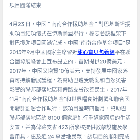
項目圓滿結束
4月23 日，中國 ” 南南合作援助基金 ” 對巴基斯坦援
助項目結項儀式在伊斯蘭堡舉行，標志著該框架下
對巴援助項目圓滿完成。中國“南南合作基金項目”是
2015年9月中國國家主席習近
甜心寶貝包養網
平在聯
合國發展峰會上宣布設立的，首期提供20億美元，
2017年，中國又增資10億美元，支持發展中國家落
實可持續發展議程。為幫助巴遭受戰亂和自然災害
影響的聯邦部落地區和俾路支省改善民生，2017年
11月“南南合作援助基金”和世界糧食計劃署和聯合國
開發計劃署合作執行，該項目歷時四個月，幫助巴
聯邦部落地區約 8100 個家庭進行重返家園后的生活
安置，并為俾路支省 423 所學校提供教學設施及學
習用具，惠及近 24 萬當地民眾。該項目的順利完成