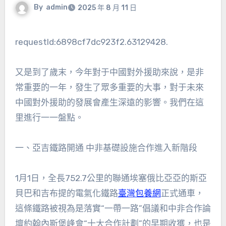
By
admin
2025 年 8 月 11 日
requestId:6898cf7dc923f2.63129428.
又是到了歲末，今年對于中國對外援助來說，是非
常重要的一年，發生了眾多重要的大事，對于未來
中國對外援助的發展會產生深遠的影響。我們在這
里進行一一盤點。
一、亞吉鐵路開通 中非基礎設施合作進入新階段
1月1日，全長752.7公里的聯通埃塞俄比亞亞的斯亞
貝巴和吉布提的電氣化鐵路
臺灣包養網
正式通車，
這條鐵路被視為是落實“一帶一路”倡議和中非合作論
壇約翰內斯堡峰會“十大合作計劃”的早期收獲，也是