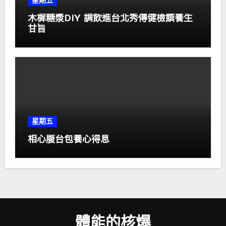
星期五
木樨糖漿DIY 調飲進台北秀傳健檢饌養生
甘旨
星期五
相心腹台包養心得息
體能的核爆