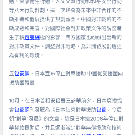
動、健康衛生行動、人文交流行動和和平安全行動
等八大行動計劃，這一次峰會為未來中非合作的不
斷推進和發展提供了規劃藍圖。中國對非戰略的不
斷成熟和完善，對國際社會對非政策文件的調整產
生了積
包養網
極的影響，西方國家也紛紛出臺新的
對非政策文件，調整對非戰略，為非洲發展創造更
為有利的環境。
五
包養網
、日本宣布停止對華援助 中國從受援國向
援助國轉變
10月，在日本首相安倍晉三訪華前夕，日本廣播協
會
包養網
刊發題為《日本結束對華援助
包養
，今后
朝“對等”發展》的文章，這是日本繼2008年停止對
華貸款援助后，并且逐漸減少對華無償援助和技術