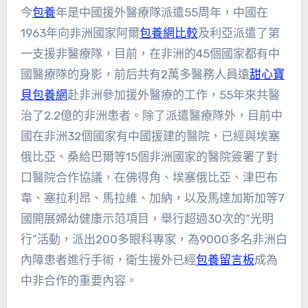
今
包養
年是中國援外醫療隊派遣55周年，中國在
1963年向非洲國家阿爾
包養網比較
及利亞派遣了第
一支援非醫療隊，目前，在非洲的45個國家都有中
國醫療隊的身影，前后共有2萬多醫務人員遠
甜心寶
貝包養網
赴非洲參加援外醫療的工作，55年來共醫
治了2.2億的非洲患者。除了派遣醫療隊外，目前中
國在非洲32個國家有中國援建的醫院，已經與埃塞
俄比亞、桑給巴爾等15個非洲國家的醫院簽署了對
口醫院合作協議，在佛得角、埃塞俄比亞、津巴布
韋、塞拉利昂、馬拉維、加納，以及馬達加斯加等7
國開展婦幼健康示范項目，舉行超過30次的“光明
行”活動，派出200多眼科專家，為9000多名非洲白
內障患者進行手術，衛生援外已經
包養留言板
成為
中非合作的重要內容。