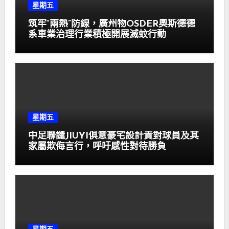
星期五
筑牢“兩熱”防線，廣州物OSDER奧斯德德
系車業治理行業積極開展滅蚊行動
星期五
中足聯譴JIUYI俱意豪宅設計責對球員及其
家屬欺侮言行，呼吁感性對待勝負