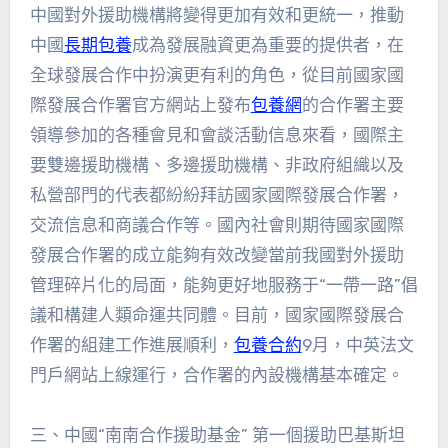
中國對外援助機構將變得更加有效和更統一，推動
中國
長期包養
成為發展融資更為重要的提供者，在
全球發展合作中扮演更有利的角色，從目前國家國
際發展合作署官方網站上發布
包養網
的合作署主要
領導參加的各種會見和會談活動信息來看，國際主
要雙邊援助機構、多邊援助機構、非政府組織以及
私營部門的代表都紛紛拜訪國家國際發展合作署，
交流信息和商議合作等。國內社會則期待國家國際
發展合作署的成立能夠有效改變當前我國對外援助
管理碎片化的局面，能夠更好地服務于“一帶一路”倡
議和構建人類命運共同體。目前，國家國際發展合
作署的組建工作進展順利，
包養合約
9月，中英法文
門戶網站上線運行，合作署的內設機構基本確定。
三、中國“南南合作援助基金” 第一個援助巴基斯坦