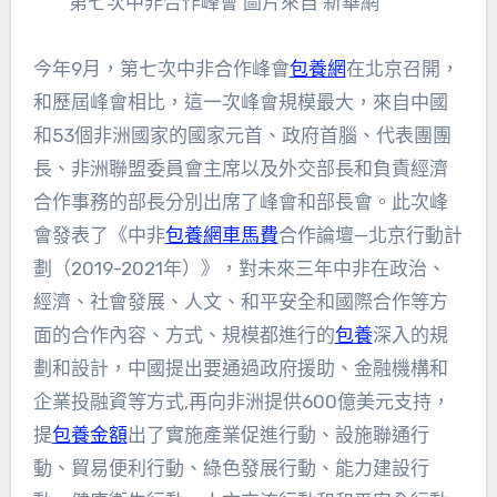
第七次中非合作峰會 圖片來自 新華網
今年9月，第七次中非合作峰會
包養網
在北京召開，
和歷屆峰會相比，這一次峰會規模最大，來自中國
和53個非洲國家的國家元首、政府首腦、代表團團
長、非洲聯盟委員會主席以及外交部長和負責經濟
合作事務的部長分別出席了峰會和部長會。此次峰
會發表了《中非
包養網車馬費
合作論壇—北京行動計
劃（2019-2021年）》，對未來三年中非在政治、
經濟、社會發展、人文、和平安全和國際合作等方
面的合作內容、方式、規模都進行的
包養
深入的規
劃和設計，中國提出要通過政府援助、金融機構和
企業投融資等方式,再向非洲提供600億美元支持，
提
包養金額
出了實施產業促進行動、設施聯通行
動、貿易便利行動、綠色發展行動、能力建設行