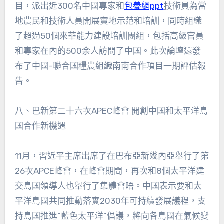
目，派出近300名中國專家和
包養網ppt
技術員為當
地農民和技術人員開展實地示范和培訓，同時組織
了超過50個來華能力建設培訓團組，包括高級官員
和專家在內的500余人訪問了中國。此次論壇還發
布了中國-聯合國糧農組織南南合作項目一期評估報
告。
八、巴新第二十六次APEC峰會 開創中國和太平洋島
國合作新機遇
11月，習近平主席出席了在巴布亞新幾內亞舉行了第
26次APCE峰會，在峰會期間，再次和8個太平洋建
交島國領導人也舉行了集體會晤。中國表示要和太
平洋島國共同推動落實2030年可持續發展議程，支
持島國推進“藍色太平洋”倡議，將向各島國在氣候變