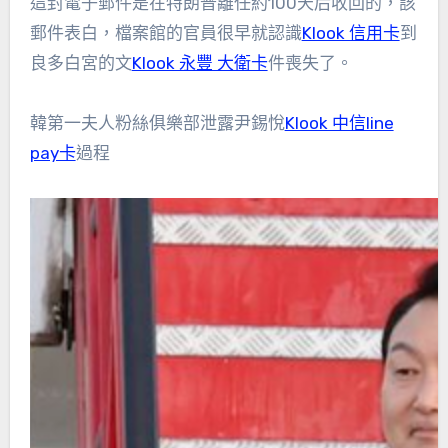
這封電子郵件是在特朗普離任約100天后收回的，該
郵件表白，檔案館的官員很早就認識
Klook 信用卡
到
良多白宮的文
Klook 永豐 大衛卡
件喪失了。
韓第一夫人粉絲俱樂部泄露尹錫悅
Klook 中信line
pay卡
過程