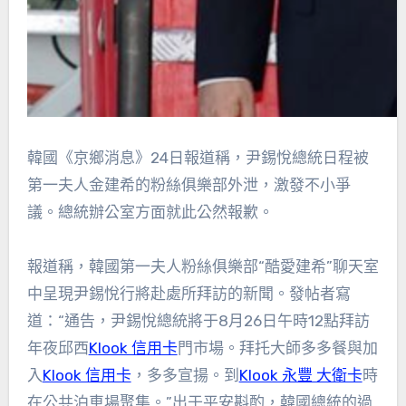
韓國《京鄉消息》24日報道稱，尹錫悅總統日程被
第一夫人金建希的粉絲俱樂部外泄，激發不小爭
議。總統辦公室方面就此公然報歉。
報道稱，韓國第一夫人粉絲俱樂部“酷愛建希”聊天室
中呈現尹錫悅行將赴處所拜訪的新聞。發帖者寫
道：“通告，尹錫悅總統將于8月26日午時12點拜訪
年夜邱西
Klook 信用卡
門市場。拜托大師多多餐與加
入
Klook 信用卡
，多多宣揚。到
Klook 永豐 大衛卡
時
在公共泊車場聚集。”出于平安斟酌，韓國總統的過