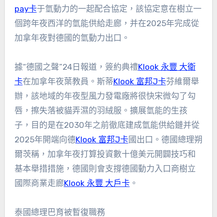
pay卡
于氫動力的一起配合協定，該協定意在樹立一
個跨年夜西洋的氫能供給走廊，并在2025年完成從
加拿年夜對德國的氫動力出口。
據“德國之聲”24日報道，簽約典禮
Klook 永豐 大衛
卡
在加拿年夜葉教員。斯蒂
Klook 富邦J卡
芬維爾舉
辦，該地域的年夜型風力發電廠將很快宋微勾了勾
唇，擦失落被貓弄濕的羽絨服。擴展氫能的生孩
子，目的是在2030年之前徹底建成氫能供給鏈并從
2025年開端向德
Klook 富邦J卡
國出口。德國總理朔
爾茨稱，加拿年夜打算投資數十億美元開闢技巧和
基本舉措措施，德國則會支撐德國動力入口商樹立
國際商業走廊
Klook 永豐 大戶卡
。
泰國總理巴育被暫復職務