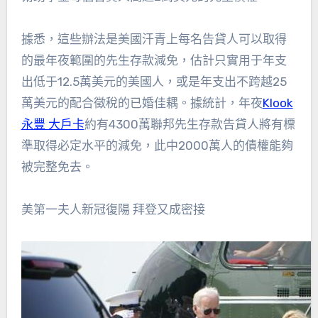
據悉，這些辦法是美國汗青上每名告貸人可以取得
的最年夜範圍的先生存款減免，估計只實用于年支
出低于12.5萬美元的美國人，或是年支出不跨越25
萬美元的配合徵稅的已婚佳耦。據統計，年夜
Klook
永豐 大戶卡
約有4300萬聯邦先生存款告貸人將有標
準取得必定水平的減免，此中2000萬人的債權能夠
被完整免去。
美第一夫人新冠復陽 拜登又成密接