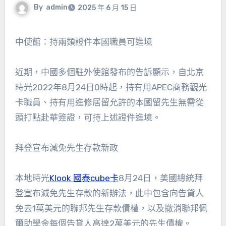
By
admin
2025 年 6 月 15 日
中使館：持兩類證件本國職員可進境
近期，中國多個駐外使館發布的告訴顯示，自北京
時光2022年8月24日0時起，持有用APEC商務觀光
卡職員、持有用進修居留允許的本國留先生無需從
頭打點赴華簽證，可持上述證件進境。
拜登宣布減免先生存款新政
本地時光
Klook 國泰cube卡
8月24日，美國總統拜
登宣布減免先生存款的新辦法，此中包含向告貸人
免去1萬美元的聯邦先生存款債權，以及撤消聯邦佩
爾助學金每個告貸人高達2萬美元的先生債權。