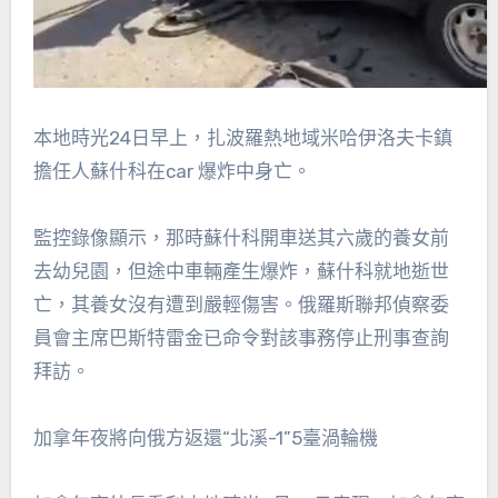
本地時光24日早上，扎波羅熱地域米哈伊洛夫卡鎮
擔任人蘇什科在car 爆炸中身亡。
監控錄像顯示，那時蘇什科開車送其六歲的養女前
去幼兒園，但途中車輛產生爆炸，蘇什科就地逝世
亡，其養女沒有遭到嚴輕傷害。俄羅斯聯邦偵察委
員會主席巴斯特雷金已命令對該事務停止刑事查詢
拜訪。
加拿年夜將向俄方返還“北溪-1”5臺渦輪機