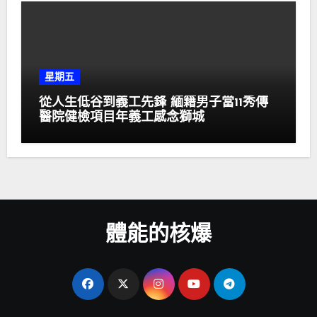
星期五
從人生低谷到義工先鋒 緬籍男子當11秀傳
醫院健檢項目年義工感念獅城
體能的核爆