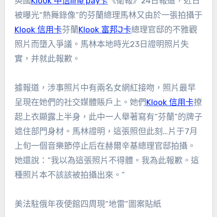
英國
Klook 中信line pay卡
《衛報》24日報道，近日
被曝光“熱舞錄像”的芬蘭總理馬林又由於一張拍攝于
Klook 信用卡
芬蘭
Klook 富邦J卡
總理官邸的不雅觀
照片而墮入爭議。馬林本地時光23日證明照片失
實，并就此報歉。
據報道，涉事照片中有兩名女網紅接吻，照片最早
呈現在她們的社交媒體賬戶上。她們
Klook 信用卡
撩
起上衣顯露上半身，此中一人舉著寫有“芬蘭”的牌子
遮住部門身材。馬林證明，這張照但此刻…片于7月
上旬一個音樂節停止后在赫爾辛基總理官邸拍攝。
她還說：“我以為這張照片不得體。我為此報歉。這
種照片本不該該被拍攝出來。”
美法駐俄年夜使館四周現“地雷”圖案貼紙