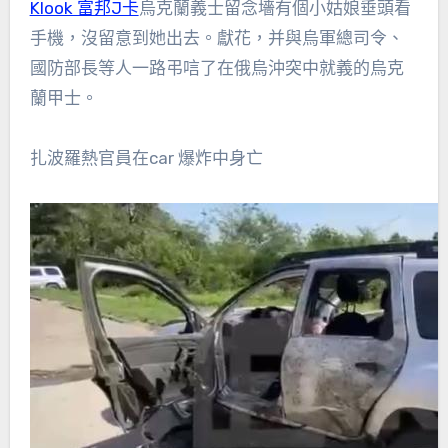
Klook 富邦J卡
烏克蘭義士留念墻有個小姑娘垂頭看
手機，沒留意到她出去。獻花，并與烏軍總司令、
國防部長等人一路弔唁了在俄烏沖突中就義的烏克
蘭甲士。
扎波羅熱官員在car 爆炸中身亡