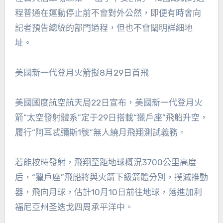
程普通在運動停止前不會對外公然，即便有時會向
記者預告總統的部門過程，但也不會闡明詳細地
址。
美國新一代登月火箭擬8月29日首飛
美國國度航空航天局22日宣布，美國新一代登月火
箭“太空發射體系”定于29日搭載“獵戶座”飛船升空，
履行“阿耳忒彌斯1號”無人繞月飛翔測試義務。
若能按時發射，飛翔至距地球概況3700公里高度
后，“獵戶座”飛船將與火箭下級箭體分別，撲滅推動
器，飛向月球，估計10月10日前往地球，落進加利
福尼亞州圣迭戈四周承平洋中。