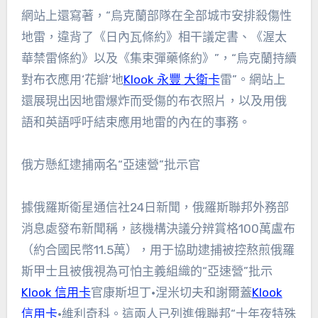
網站上還寫著，“烏克蘭部隊在全部城市安排殺傷性
地雷，違背了《日內瓦條約》相干議定書、《渥太
華禁雷條約》以及《集束彈藥條約》”，“烏克蘭持續
對布衣應用‘花瓣’地
Klook 永豐 大衛卡
雷”。網站上
還展現出因地雷爆炸而受傷的布衣照片，以及用俄
語和英語呼吁結束應用地雷的內在的事務。
俄方懸紅逮捕兩名“亞速營”批示官
據俄羅斯衛星通信社24日新聞，俄羅斯聯邦外務部
消息處發布新聞稱，該機構決議分辨賞格100萬盧布
（約合國民幣11.5萬），用于協助逮捕被控熬煎俄羅
斯甲士且被俄視為可怕主義組織的“亞速營”批示
Klook 信用卡
官康斯坦丁·涅米切夫和謝爾蓋
Klook
信用卡
·維利奇科。這兩人已列進俄聯邦“十年夜特殊