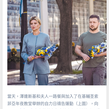
當天，澤連斯基和夫人一路餐與加入了在基輔圣索
菲亞年夜教堂舉辦的自力日禱告運動（上圖），向