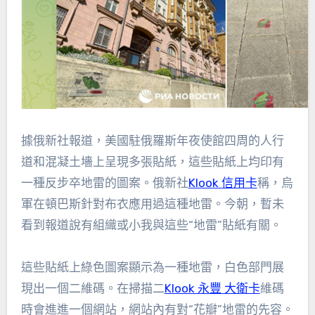
據俄新社報道，美國駐俄羅斯年夜使館四周的人行
道和混凝土墻上呈現多張貼紙，這些貼紙上均印有
一種反步卒地雷的圖案。俄新社
Klook 信用卡
稱，烏
軍在頓巴斯針對布衣應用過這種地雷。今朝，暫未
看到報道說有組織或小我與這些“地雷”貼紙有關。
這些貼紙上綠色圖案顯示為一種地雷，白色部門展
現出一個二維碼。在掃描二
Klook 永豐 大衛卡
維碼
時會進進一個網站，網站內有對“花瓣”地雷的先容。