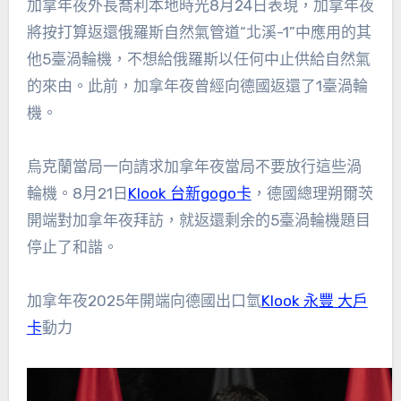
加拿年夜外長喬利本地時光8月24日表現，加拿年夜
將按打算返還俄羅斯自然氣管道“北溪-1”中應用的其
他5臺渦輪機，不想給俄羅斯以任何中止供給自然氣
的來由。此前，加拿年夜曾經向德國返還了1臺渦輪
機。
烏克蘭當局一向請求加拿年夜當局不要放行這些渦
輪機。8月21日
Klook 台新gogo卡
，德國總理朔爾茨
開端對加拿年夜拜訪，就返還剩余的5臺渦輪機題目
停止了和諧。
加拿年夜2025年開端向德國出口氫
Klook 永豐 大戶
卡
動力