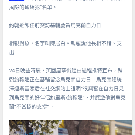
風險的通緝犯”名單。
約翰遜卸任前突訪基輔慶賀烏克蘭自力日
相親對象，名字叫陳居白。親戚說他長相不錯、支
出
24日晚些時辰，英國唐寧街經由過程推特宣布，輔
弼約翰遜正在基輔留念烏克蘭自力日。烏克蘭總統
澤連斯基隨后在社交網站上證明“很興奮在自力日見
到烏克蘭的好伴侶鮑里斯·約翰遜”，并感激他對烏克
蘭“不當協的支撐”。