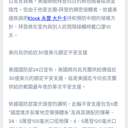
白宮官員稱，美國總統拜登同日的新冠病毒檢測呈
陰性。但由于他是吉爾•拜登的親密接觸者，依據美
國疾病把
Klook 永豐 大戶卡
持和預防中間的領導方
針，拜登將在室內與別人近間隔接觸時戴口罩10
天。
美向烏供給近30億美元額定平安支援
美國國防部24日宣布，美國將向烏克蘭供給價值近
30億美元的額定平安支援。這是美國迄今向烏克蘭
供給的範圍最年夜的單次平安支援。
依據國防部當天頒發的講明，此輪平安支援包含6套
“國度進步前輩地空導彈體系”及與其適配的彈藥、
24．5萬發155毫米口徑炮彈、6．5萬發120毫米口