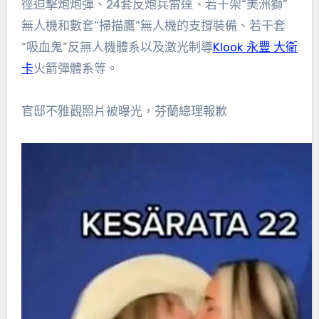
徑迫擊炮炮彈、24套反炮兵雷達、若干架“美洲獅”
無人機和數套“掃描鷹”無人機的支撐裝備、若干套
“吸血鬼”反無人機體系以及激光制導
Klook 永豐 大衛
卡
火箭彈體系等。
官邸不雅觀照片被曝光，芬蘭總理報歉