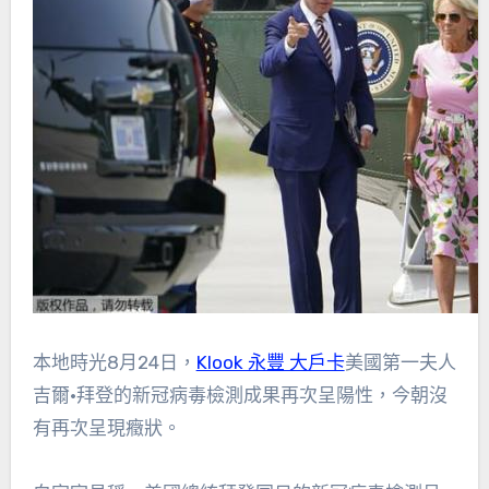
本地時光8月24日，
Klook 永豐 大戶卡
美國第一夫人
吉爾•拜登的新冠病毒檢測成果再次呈陽性，今朝沒
有再次呈現癥狀。