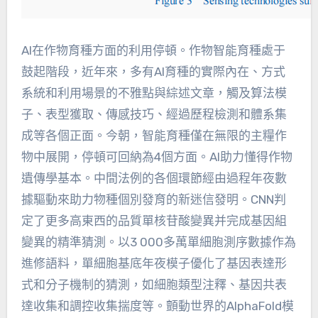
AI在作物育種方面的利用停頓。作物智能育種處于
鼓起階段，近年來，多有AI育種的實際內在、方式
系統和利用場景的不雅點與綜述文章，觸及算法模
子、表型獲取、傳感技巧、經過歷程檢測和體系集
成等各個正面。今朝，智能育種僅在無限的主糧作
物中展開，停頓可回納為4個方面。AI助力懂得作物
遺傳學基本。中間法例的各個環節經由過程年夜數
據驅動來助力物種個別發育的新迷信發明。CNN判
定了更多高東西的品質單核苷酸變異并完成基因組
變異的精準猜測。以3 000多萬單細胞測序數據作為
進修語料，單細胞基底年夜模子優化了基因表達形
式和分子機制的猜測，如細胞類型注釋、基因共表
達收集和調控收集揣度等。顫動世界的AlphaFold模