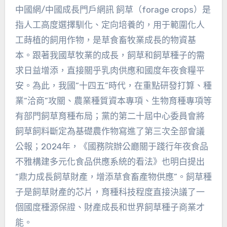
中國網/中國成長門戶網訊 飼草（forage crops）是
指人工高度選擇馴化、定向培養的，用于範圍化人
工蒔植的飼用作物，是草食畜牧業成長的物資基
本。跟著我國草牧業的成長，飼草和飼草種子的需
求日益增添，直接關乎乳肉供應和國度年夜食糧平
安。為此，我國“十四五”時代，在重點研發打算、種
業“洽商”攻關、農業種質資本專項、生物育種專項等
有部門飼草育種布局；黨的第二十屆中心委員會將
飼草飼料斷定為基礎農作物寫進了第三次全部會議
公報；2024年，《國務院辦公廳關于踐行年夜食品
不雅構建多元化食品供應系統的看法》也明白提出
“鼎力成長飼草財產，增添草食畜產物供應”。飼草種
子是飼草財產的芯片，育種科技程度直接決議了一
個國度種源保證、財產成長和世界飼草種子商業才
能。