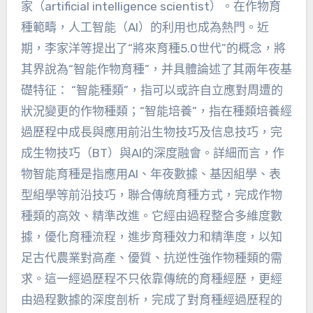
家（artificial intelligence scientist）。在作物育
種範疇，人工智能（AI）的利用也成為熱門。近
期，李家洋等提出了“將來育種5.0世代”的概念，將
其界說為“智能作物育種”，并具體論述了其兩年夜基
礎特征： “智能種類”，指可以或許自立應對周遭的
狀況變更的作物種類；“智能培養”，指在種類培養經
過歷程中成長與應用前沿生物技巧及信息技巧，完
成生物技巧（BT）與AI的深度融會。詳細而言，作
物智能育種是指應用AI、年夜數據、基因組學、表
型組學等前沿技巧，聯合傳統育種方式，完成作物
種類的高效、精準改進。它經由過程整合多維度數
據，優化育種流程，進步育種效力和精準度，以知
足古代農業對高產、優質、抗逆性強作物種類的需
求。這一經過歷程不只依靠傳統的育種經歷，更經
由過程數據的深度剖析，完成了對育種經過歷程的