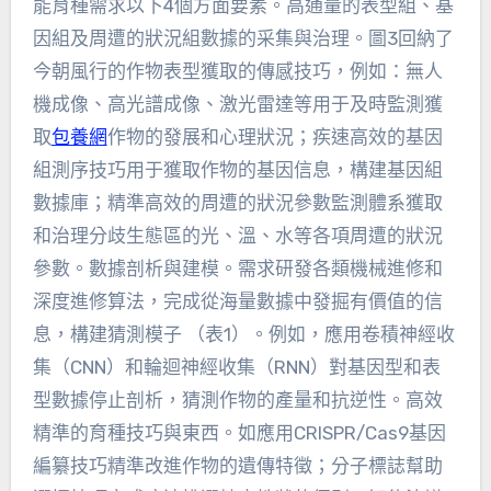
能育種需求以下4個方面要素。高通量的表型組、基
因組及周遭的狀況組數據的采集與治理。圖3回納了
今朝風行的作物表型獲取的傳感技巧，例如：無人
機成像、高光譜成像、激光雷達等用于及時監測獲
取
包養網
作物的發展和心理狀況；疾速高效的基因
組測序技巧用于獲取作物的基因信息，構建基因組
數據庫；精準高效的周遭的狀況參數監測體系獲取
和治理分歧生態區的光、溫、水等各項周遭的狀況
參數。數據剖析與建模。需求研發各類機械進修和
深度進修算法，完成從海量數據中發掘有價值的信
息，構建猜測模子 （表1）。例如，應用卷積神經收
集（CNN）和輪迴神經收集（RNN）對基因型和表
型數據停止剖析，猜測作物的產量和抗逆性。高效
精準的育種技巧與東西。如應用CRISPR/Cas9基因
編纂技巧精準改進作物的遺傳特徵；分子標誌幫助