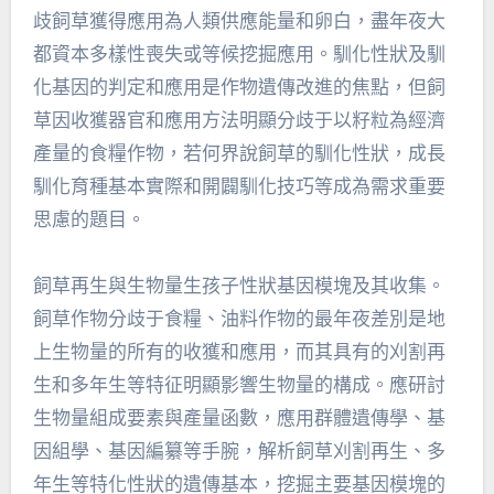
歧飼草獲得應用為人類供應能量和卵白，盡年夜大
都資本多樣性喪失或等候挖掘應用。馴化性狀及馴
化基因的判定和應用是作物遺傳改進的焦點，但飼
草因收獲器官和應用方法明顯分歧于以籽粒為經濟
產量的食糧作物，若何界說飼草的馴化性狀，成長
馴化育種基本實際和開闢馴化技巧等成為需求重要
思慮的題目。
飼草再生與生物量生孩子性狀基因模塊及其收集。
飼草作物分歧于食糧、油料作物的最年夜差別是地
上生物量的所有的收獲和應用，而其具有的刈割再
生和多年生等特征明顯影響生物量的構成。應研討
生物量組成要素與產量函數，應用群體遺傳學、基
因組學、基因編纂等手腕，解析飼草刈割再生、多
年生等特化性狀的遺傳基本，挖掘主要基因模塊的