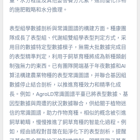
量、水分程度及其他要害養分元素，進而優化作物
的施肥戰略和水分擔理。
表型組學數據剖析與常識圖譜的構建方面。種康團
隊成長了表型組、代謝組雙組學表型判定方式，采
用目的數據特定型數據模子，無需大批數據完成目
的表型精準判定，利用于飼草育種將成為新種類創
制強無力的東西。已有團隊開端基于年夜數據和AI
算法構建農業物種的表型常識圖譜，并聯合基因組
數據停止結合剖析，以推進育種效力和精準化成
長。例如，AgroLD常識圖譜平臺已將表型數據、基
因型數據與周遭的狀況數據聯合，供給關于植物迷
信的常識圖譜，助力作物育種。相似的概念被引進
飼草範疇，慢慢推進了飼草育種的智能化過程。例
如，經由過程對苜蓿在鉛淨化下的表型剖析，提醒