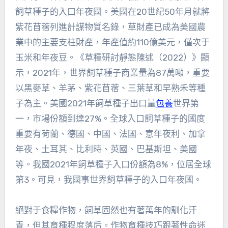
飼草種子的入口年夜國。美國在20世紀50年月就將
紫花苜蓿列進計謀物質名錄，草財產已成為美國農
業中的主要支柱財產，年產值約110億美元，僅次于
玉米和年夜豆。《草種研討靜態陳述（2022）》顯
示，2021年，世界飼草種子商業量為87萬噸，重要
以黑麥草、羊茅、紫花苜蓿、三葉草和早熟禾等種
子為主。美國2021年飼草種子出口量
包養
世界第
一，市場份額到達27%。全球入口飼草種子的國度
重要有荷蘭、德國、中國、法國、意年夜利、加拿
年夜、土耳其、比利時、英國、巴基斯坦、美國
等。我國2021年飼草種子入口份額為8%，位居全球
第3。可見，我國事世界飼草種子的入口年夜國。
絕對于食糧作物，飼草固然也有著萬年的馴化汗
青，但其育種程度落后。作物育種技巧跟著性命迷