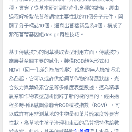
種，貫穿了從基本研討到財產化育種的鏈條。經由
過程解析紫花苜蓿調控主要性狀的11個分子元件，開
闢了分子標誌10個，選育出苜蓿新品系4個，構成了
紫花苜蓿基因組design育種技巧。
基于傳感技巧的飼草獲取表型利用方面。傳感技巧
施展著至關主要的感化。裝備RGB顏色形式和
NDVI（回一化差別植被指數）成像的無人機技巧尤
為凸起，它可以或許供給飼草作物的發展狀態、光
合效力與葉綠素含量等多維度表型數據，這為精準
農業和作物表型剖析開辟了新的標的目的。經由過
程多時相遠感圖像聯合RGB植被指數（RGVI），可
以或許有用監測草地的生物量和葉片籠罩度等要害
性狀，為草地生孩子治理和東西的品質把持供給數
據支撐。此外，基于傳感器對
包養網
泥土水分、溫