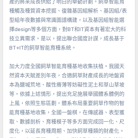
產的將來成長供給了明白的舉動計劃。飼草智能育
種觸及種質資本挖掘、復雜基因組解析、基因組/表
型組年夜數據與常識圖譜構建，以及基因組智能選
擇design等多個方面，對BT和IT資本有著宏大的科
技立異需求。是以，提出聯合國度計謀，成長基于
BT+IT的飼草智能育種系統。
加大力度全國飼草智能育種基地收集扶植。我國天
然資本天賦差別年夜，合適飼草財產成長的地盤資
本為鹽堿荒地、酸性瘠薄等妨礙性泥土和草山草坡
等。依據上述情形，提出充足施展舉國體系體例的
上風，依照生態區劃，體系布局重要飼草作物的智
能育種基地收集，全國一盤棋，在傳感器、表型獲
取、數據剖析、育種模子等多方面完成回一化、尺
度化，以延長育種周期、加快飼草種類的財產化。