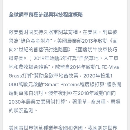
全球飼草育種計謀與科技程度概略
歐美發財國度持久器重飼草育種。在美國，飼草被
譽為“綠色黃金財產”。美國農業部2013年啟動《面
向21世紀的苜蓿研討道路圖》《國度奶牛牧草技巧
道路圖》；2019年啟動5年打算“自然草地，人工草
地和農牧耦合體系”。歐盟自2014年啟動“LIFE-Viva
Grass打算”贊助全歐草地畜牧業，2020年投進1
000萬歐元啟動“Smart Proteins程度線打算”體系開
端飼草卵白研討。澳年夜利亞在2018年啟動“面向
2030年農業立異研討打算”，著重草—畜育種、周遭
的狀況監測。
美國事世界飼草種業年夜國和強國，我國則是世界