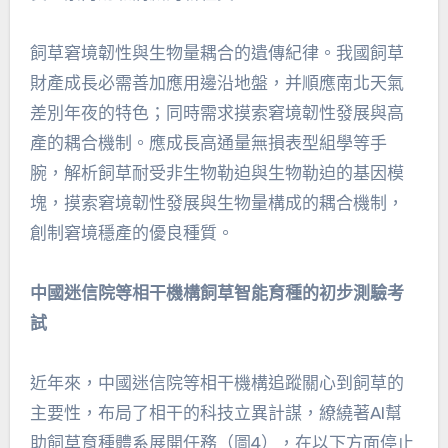
飼草窘境韌性與生物量耦合的遺傳紀律。我國飼草
財產成長必需善加應用邊沿地盤，并順應南北天氣
差別年夜的特色；同時需求摸索窘境韌性發展與高
產的耦合機制。應成長高通量無損表型組學等手
腕，解析飼草耐受非生物勒迫與生物勒迫的基因模
塊，摸索窘境韌性發展與生物量構成的耦合機制，
創制窘境穩產的優良種質。
中國迷信院等相干機構飼草智能育種的初步測驗考
試
近年來，中國迷信院等相干機構追蹤關心到飼草的
主要性，布局了相干的科技立異計謀，繚繞著AI幫
助飼草育種體系展開任務（圖4），在以下方面停止