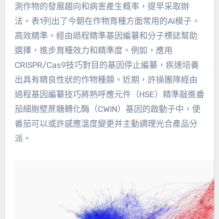
測作物的發展趨向和病害產生概率，提早采取辦
法。表1列出了今朝在作物育種方面常用的AI模子。
高效精準。經由過程精準基因編纂和分子標誌幫助
選擇，進步育種效力和精準度。例如，應用
CRISPR/Cas9技巧對目的基因停止編纂，疾速培養
出具有精良性狀的作物種類。近期，許操團隊經由
過程基因編纂技巧將熱呼應元件（HSE）精準敲進番
茄細胞壁蔗糖轉化酶（CWIN）基因的啟動子中，使
番茄可以或許感應溫度變更并主動調理光合產品分
派。