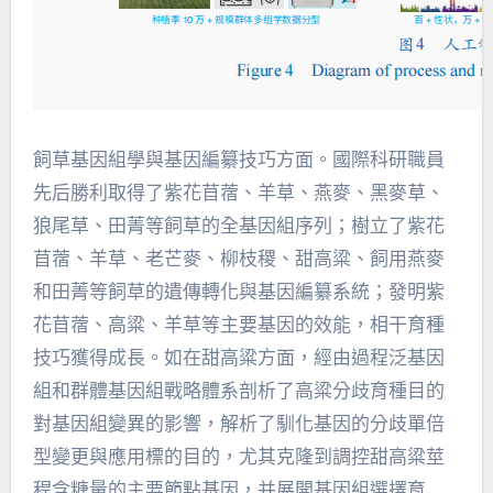
飼草基因組學與基因編纂技巧方面。國際科研職員
先后勝利取得了紫花苜蓿、羊草、燕麥、黑麥草、
狼尾草、田菁等飼草的全基因組序列；樹立了紫花
苜蓿、羊草、老芒麥、柳枝稷、甜高粱、飼用燕麥
和田菁等飼草的遺傳轉化與基因編纂系統；發明紫
花苜蓿、高粱、羊草等主要基因的效能，相干育種
技巧獲得成長。如在甜高粱方面，經由過程泛基因
組和群體基因組戰略體系剖析了高粱分歧育種目的
對基因組變異的影響，解析了馴化基因的分歧單倍
型變更與應用標的目的，尤其克隆到調控甜高粱莖
稈含糖量的主要節點基因，并展開基因組選擇育