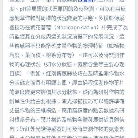
度、pH等周遭的狀況原因的及時監測，可以有用反
應飼草作物對周遭的狀況變更的呼應。多模態傳感
器技巧在紫花苜蓿（Medicago sativa）中完成了及
時監控其在分歧周遭的狀況前提下的發展狀況。這
些傳感器不只能準確丈量作物的物理特征（如植物
高度、葉面積、根系分布等），還可以及時監測作
物的心理狀況（如水分狀態、氮素含量等主要心理
目標）。例如，紅別傳感器技巧在及時監測作物水
分狀態方面具有明顯上風，經由過程探測作物葉片
的溫度變更來評價其水分狀態，從而為研討作物的
耐旱性供給主要根據；激光掃描技巧可以或許準確
丈量作物的三維構造，應用高精度的點云數據為研
討根系分布、葉片構造及植物全體發展供給具體信
息；近紅外光譜傳感器則可及時監測作物的氮素含