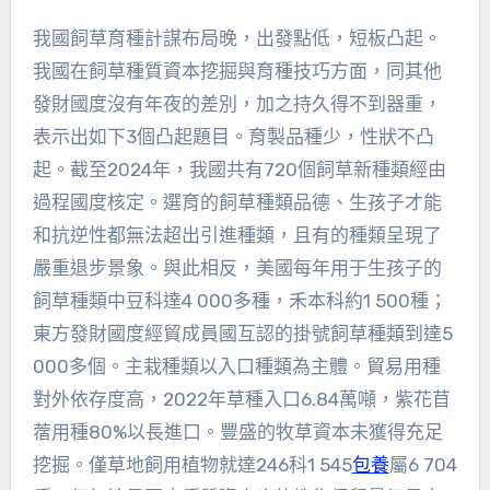
我國飼草育種計謀布局晚，出發點低，短板凸起。
我國在飼草種質資本挖掘與育種技巧方面，同其他
發財國度沒有年夜的差別，加之持久得不到器重，
表示出如下3個凸起題目。育製品種少，性狀不凸
起。截至2024年，我國共有720個飼草新種類經由
過程國度核定。選育的飼草種類品德、生孩子才能
和抗逆性都無法超出引進種類，且有的種類呈現了
嚴重退步景象。與此相反，美國每年用于生孩子的
飼草種類中豆科達4 000多種，禾本科約1 500種；
東方發財國度經貿成員國互認的掛號飼草種類到達5
000多個。主栽種類以入口種類為主體。貿易用種
對外依存度高，2022年草種入口6.84萬噸，紫花苜
蓿用種80%以長進口。豐盛的牧草資本未獲得充足
挖掘。僅草地飼用植物就達246科1 545
包養
屬6 704