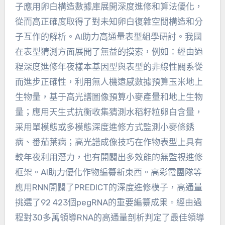
子應用卵白構造數據庫展開深度進修和算法優化，
從而高正確度取得了對未知卵白復雜空間構造和分
子互作的解析。AI助力高通量表型組學研討。我國
在表型猜測方面展開了無益的摸索，例如：經由過
程深度進修年夜樣本基因型與表型的非線性關系從
而進步正確性，利用無人機遠感數據預算玉米地上
生物量，基于高光譜圖像預算小麥產量和地上生物
量；應用天生式抗衡收集猜測水稻籽粒卵白含量，
采用單模態或多模態深度進修方式監測小麥條銹
病、番茄葉病；高光譜成像技巧在作物表型上具有
較年夜利用潛力，也有開闢出多效能的無監視進修
框架。AI助力優化作物編纂新東西。高彩霞團隊等
應用RNN開闢了PREDICT的深度進修模子，高通量
挑選了92 423個pegRNA的重要編纂成果。經由過
程對30多萬領導RNA的高通量剖析判定了最佳領導