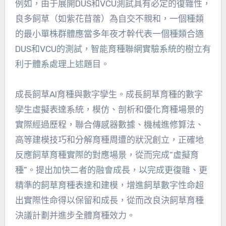
例如，由于展開DUS和VCU測試具有必定的復雜性，
良多飼草（如紫花苜蓿）為自交不親和，一個種類
的最小單株群體應當多年夜才幹代表一個種類合適
DUS和VCU的測試，智能育種聯網實驗系統的樹立有
利于體系處理上述題目。
成長飼草AI育種與數字孿生。成長飼草育種的數字
孿生虛擬表達系統，模仿、剖析和優化育種場景的
實際經過歷程，聯合傳感器數據、機械進修算法、
高等建模技巧和分解育種周遭的狀況創立，正確地
反應飼草育種實際的對應場景，從而完成“虛擬育
種”。提出加快二者的融會成長，以完成更復雜、更
精準的飼草育種表達和建模，增進飼草數字性命超
出實際性命得以保留和成長，從而改良決飼草育種
決議計劃并進步全體育種效力。