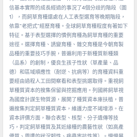
信基本實際的成長經過的事況了4個分歧的階段（圖
1），而飼草育種還處在人工表型選育等晚期階段，
依靠“老把式”經歷育種。全球飼草育種程度有著如下
特征。基于表型選擇的慣例育種為飼草育種的重要
途徑。選擇育種、誘變育種、雜交育種是今朝育製
品種的重要技巧手腕，普遍利用于新種質新種類
（品系）的創制，優良生孩子性狀（草產量、品
德）和區域順應性（耐逆、抗病等）的育種資料重
要經由過程人工田間察看和表型挑選取得。重視飼
草種質資本的搜集保留與挖掘應用。列國將飼草視
為國度計謀生物質源，展開了種質資本庫扶植，普
遍搜集判定飼草種質資本，維護力度不竭增添。在
資本評價方面，聯合表型、核型、分子遺傳等技
巧，判定飼草種質及其近緣種的農藝性狀（如高產
優質、周遭的狀況韌性、病蟲害抗性等）。慢慢展