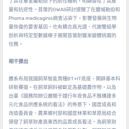
了其在重金屬勒迫下的耐性機制，明顯晉陞了其產
量和抗逆性。苜蓿的GWAS研討提醒了在鹽堿勒迫和
Phoma medicaginis病害沾染下，影響發展與生物
量恢復的要害基因。也有耦合高光譜、代謝雙組學
剖析與特定型數據模子展開苜蓿耐鹽漸變體挑選的
任務。
相干提出
體系布局我國飼草智能育種BT+IT底座，開辟基本科
研新賽道。在飼草飼料被斷定為基礎農作物，以及
出臺《國務院辦公廳關于踐行年夜食品不雅構建多
元化食品供應系統的看法》的佈景下，國度成長和
改造委員會、農業鄉村部和國度林業和草原局結合
頒發了飼草財產高東西的品質成長看法，為飼草財