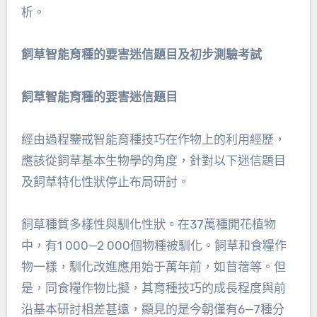
析。
飼草智能育種的要害迷信題目及初步測驗考試
飼草智能育種的要害迷信題目
經由過程鑒戒智能育種技巧在作物上的利用經歷，
應該從飼草基本生物學的角度，針對以下迷信題目
及飼草特化性狀停止布局研討。
飼草種質多樣性與馴化性狀。在37萬種開花植物
中，有1 000—2 000個物種被馴化。飼草和食糧作
物一樣，馴化改進應用始于萬年前，如苜蓿等。但
是，同食糧作物比擬，其育種技巧的成長程度與前
沿基本研討相差甚遠，顯見的是今朝僅有6—7種分