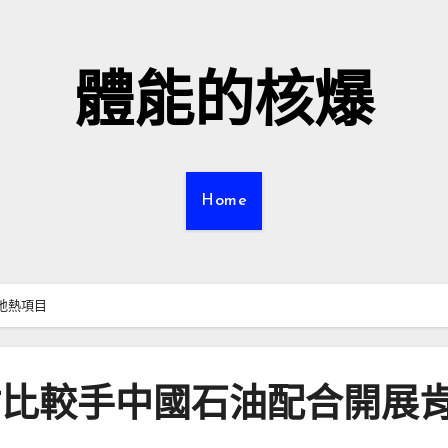
體能的核爆
Home
地熱項目
站比較手中國石油配合開展