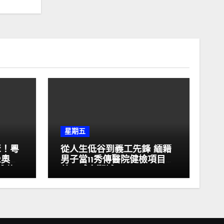
星期五
聚！粵
從人生低谷到義工先鋒 緬籍
R奧斯
男子當11秀傳醫院健檢項目年
帷幕
義工感念獅城