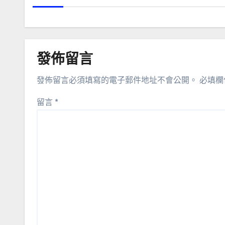
發佈留言
發佈留言必須填寫的電子郵件地址不會公開。
必填欄
留言
*