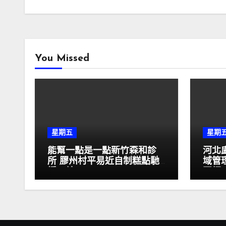
You Missed
星期五
星期
能幫一點是一點新竹森和診
河北
所 膠州村平易近自制糕點馳
域管
援一線
國網