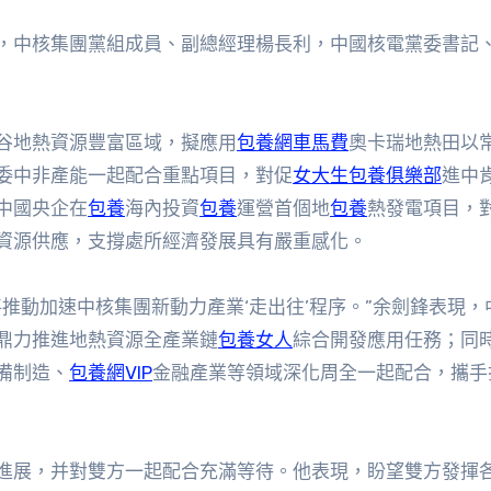
，中核集團黨組成員、副總經理楊長利，中國核電黨委書記
谷地熱資源豐富區域，擬應用
包養網車馬費
奧卡瑞地熱田以
委中非產能一起配合重點項目，對促
女大生包養俱樂部
進中
中國央企在
包養
海內投資
包養
運營首個地
包養
熱發電項目，
資源供應，支撐處所經濟發展具有嚴重感化。
推動加速中核集團新動力產業‘走出往’程序。”余劍鋒表現，
鼎力推進地熱資源全產業鏈
包養女人
綜合開發應用任務；同
備制造、
包養網VIP
金融產業等領域深化周全一起配合，攜手
進展，并對雙方一起配合充滿等待。他表現，盼望雙方發揮