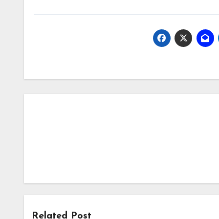
Related Post