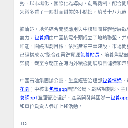
勢，以市場化、國際化為導向，創新機制，配合開
宋微多看了一眼對面甜美的小姑娘，約莫十八九歲
據清楚，地熱綜合開發應用與中核集團整體發展戰
氣力，
包養網
由中國核電牽頭成立了地熱聯盟，并
坤能，圍繞規劃目標，依照產業平臺建設、市場開
已經構成以“整合產業鏈資源
包養站長
、培養焦點競
架構，截至今朝正在海內外積極開展項目儲備和示
中國石油集團辦公廳、生產經營治理部
包養情婦
、
花園
；中核集
包養app
團辦公廳、戰略規劃部、主
養網ppt
面經營治理部、產業開發與國際一
包養ap
和單位負責人參加上述活動。
TC: