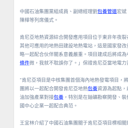
中國石油集團黨組成員、副總經理劉
包養管道
宏斌
陳樺等列席儀式。
肯尼亞地熱資源綜合開發應用項目位于東非年夜裂
其他可應用的地熱田建設地熱電站，這是國家發改
略一起配合伙伴關系意義嚴重。項目建成后將成為
條件
微，我就不耽誤你了。」保證肯尼亞當地電力
“肯尼亞項目是中核集團首個海內地熱發電項目，將
團將以一起配合開發肯尼亞地熱
包養
資源為起點，
油加強產業對接
包養
，特別是在鈾礦勘察開發、裝
國中心企業一起配合典范。
王宜林介紹了中國石油集團關于肯尼亞項目標相關