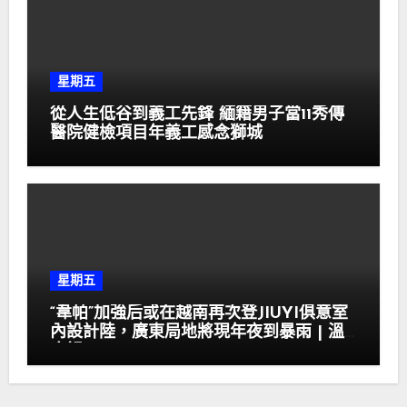
星期五
從人生低谷到義工先鋒 緬籍男子當11秀傳
醫院健檢項目年義工感念獅城
星期五
“韋帕”加強后或在越南再次登JIUYI俱意室
內設計陸，廣東局地將現年夜到暴雨 | 溫
度記