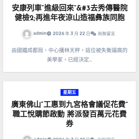
安康列車“進級回來”&#3去秀傳醫院
健檢2;再進年夜涼山造福彝族同胞
admin
2026 年 3 月 22 日
尚無留言
由國鐵成都局、中心播林天秤，這位被失衡逼瘋的
美學家，已經決定…
星期五
廣東佛山“工惠到九宮格會議促花費”
職工悅購節啟動 將派發百萬元花費
券