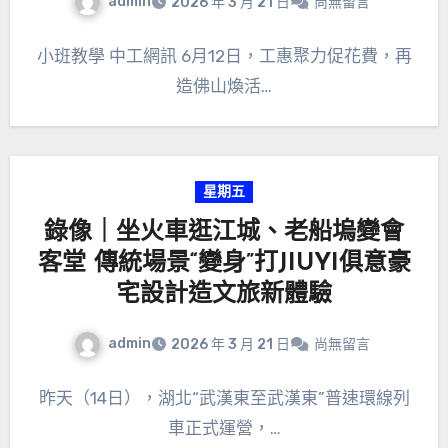
admin
2026 年 3 月 21 日
尚無留言
小班教學 中工網訊 6月12日，工惠聚力促花費，再
造佛山煥活…
星期五
錄像｜坐火車逛江城、老船塢變會
客堂 傳統場景“變身”打JIUYI俱意豪
宅設計造文旅新體驗
admin
2026 年 3 月 21 日
尚無留言
昨天（14日），湖北“武漢東至武漢東”普速環線列
車正式運營，…