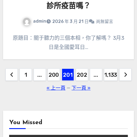
診所疫苗嗎？
admin
2026 年 3 月 21 日
尚無留言
原題目：關于聽力的三個本相，你了解嗎？ 3月3
日是全國愛耳日…
文
1
...
200
201
202
...
1,133
章
« 上一頁
—
下一頁 »
分
頁
You Missed