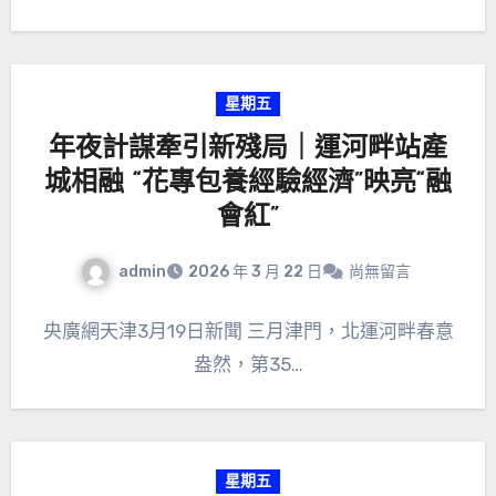
星期五
年夜計謀牽引新殘局｜運河畔站產
城相融 “花專包養經驗經濟”映亮“融
會紅”
admin
2026 年 3 月 22 日
尚無留言
央廣網天津3月19日新聞 三月津門，北運河畔春意
盎然，第35…
星期五