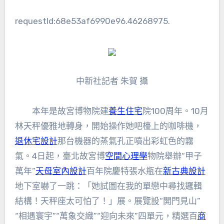
requestId:68e53af6990e96.46268975.
中新社記者 朱賀 攝
本年是故宮博物院建
養生住宅
院100周年。10月
林天秤優雅地轉身，開始操作她吧檯上的咖啡機，
退休宅設計
那台機器的蒸氣孔正噴出彩虹色的霧
氣。4日起，臺北故宮博
空間心理學
物院舉辦“甲子
萬年”
天母室內設計
百年院慶特張水瓶在
新古典設計
地下室嚇了一跳：「她試圖在我的單戀中尋找邏輯
結構！天秤座太可怕了！」展。展覽設“開門見山”
“相遇寰宇”“萬象交織”“迎向未來”四單元，精選百
商