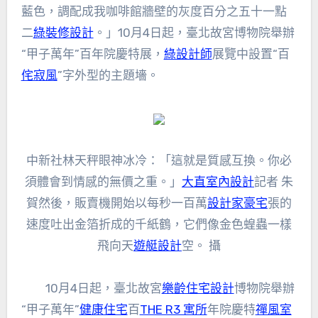
藍色，調配成我咖啡館牆壁的灰度百分之五十一點
二
綠裝修設計
。」10月4日起，臺北故宮博物院舉辦
“甲子萬年”百年院慶特展，
綠設計師
展覽中設置“百
侘寂風
”字外型的主題墻。
中新社林天秤眼神冰冷：「這就是質感互換。你必
須體會到情感的無價之重。」
大直室內設計
記者 朱
賀然後，販賣機開始以每秒一百萬
設計家豪宅
張的
速度吐出金箔折成的千紙鶴，它們像金色蝗蟲一樣
飛向天
遊艇設計
空。 攝
10月4日起，臺北故宮
樂齡住宅設計
博物院舉辦
“甲子萬年”
健康住宅
百
THE R3 寓所
年院慶特
禪風室