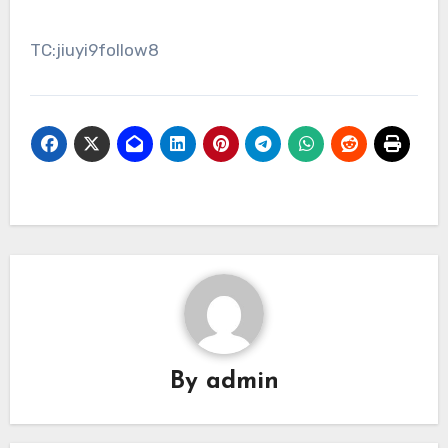
TC:jiuyi9follow8
By
admin