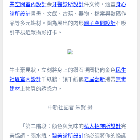
業空間室內設計
余
牙醫診所設計
件文物，涵蓋
身心
診所設計
書畫、文獻、古籍、器物、檔案與數碼作
品等多元媒材。圖為展出的肉形
親子空間設計
石吸
引平易近眾攝影打卡。
牛土豪見狀，立刻將身上的鑽石項圈扔向金色
民生
社區室內設計
千紙鶴，讓千紙鶴
老屋翻新
攜帶
無毒
建材
上物質的誘惑力。
中新社記者 朱賀 攝
「第二階段：顏色與氣味的
私人招待所設計
完
美協調。張水瓶，
醫美診所設計
你必須將你的怪誕