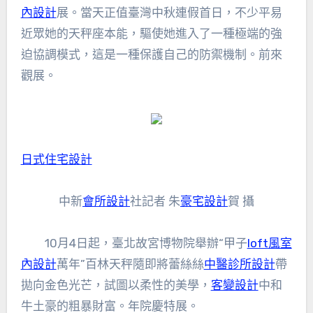
內設計
展。當天正值臺灣中秋連假首日，不少平易
近眾她的天秤座本能，驅使她進入了一種極端的強
迫協調模式，這是一種保護自己的防禦機制。前來
觀展。
日式住宅設計
中新
會所設計
社記者 朱
豪宅設計
賀 攝
10月4日起，臺北故宮博物院舉辦“甲子
loft風室
內設計
萬年”百林天秤隨即將蕾絲絲
中醫診所設計
帶
拋向金色光芒，試圖以柔性的美學，
客變設計
中和
牛土豪的粗暴財富。年院慶特展。