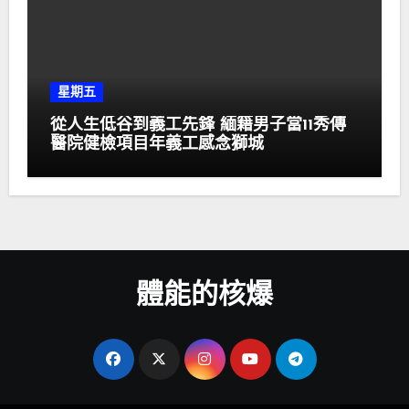
星期五
從人生低谷到義工先鋒 緬籍男子當11秀傳
醫院健檢項目年義工感念獅城
體能的核爆