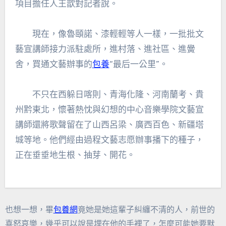
項目擔任人王歆對記者說。
現在，像魯頤諾、漆輕輕等人一樣，一批批文
藝宣講師接力派駐處所，進村落、進社區、進黌
舍，買通文藝辦事的
包養
“最后一公里”。
不只在西躲日喀則、青海化隆、河南蘭考、貴
州黔東北，懷著熱忱與幻想的中心音樂學院文藝宣
講師還將歌聲留在了山西呂梁、廣西百色、新疆塔
城等地。他們經由過程文藝志愿辦事播下的種子，
正在垂垂地生根、抽芽、開花。
也想一想，畢
包養網
竟她是她這輩子糾纏不清的人，前世的
喜怒哀樂，幾乎可以說是埋在他的手裡了，怎麼可能她要默