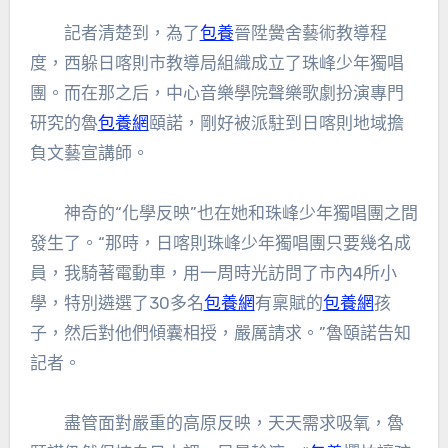
記者清楚到，為了
包養
晉陞黌舍藝術教導程
度，西躲日喀則市教導局組織成立了珠峰少年獨唱
團。而在那之后，中心音樂學院聲樂歌劇扮演專門
研究的魯
包養網
頤諾，剛好被派駐到日喀則地域擔
負文藝宣講師。
神奇的“化學反映”也在她和珠峰少年獨唱團之間
發生了。“那時，日喀則珠峰少年獨唱團只要幾名成
員，我騎著電動車，用一周時光訪問了市內4所小
學，特別遴選了30多名
包養網
有稟賦的
包養網
孩
子，然后對他們傾囊相授，嚴厲請求。”魯頤諾告知
記者。
盡管面對嚴重的高原反映，天天需求吸氧，魯