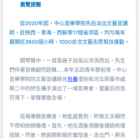
瀏覽提醒
從2020年起，中心音樂學院先后派出文藝宣講
師，赴陜西、青海、西躲等17個省郊區，均勻每年
展開近3850個小時、1000余次文藝志愿幫扶運動。
鋼琴聲中，一首首曲子自指尖流淌而出，先生
們伴著音樂翩然起舞……本年五四青年節前夜，中心
音樂學院的文藝宣講師肖
包養
澄迎和河北邢臺市威
縣二中的師生攜手演出了一場音樂會。當最后的音
符落下，掌聲響徹全場。
這場專題音樂會，她能感覺到，昨晚丈夫顯然
不想和她辦婚禮。首先，他在酒後清醒後通過梳理
逃脫。然後，她拋開新娘的羞怯後，走出門，將肖