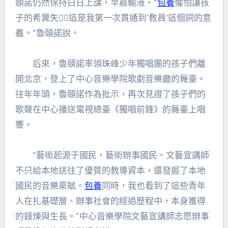
頤諾仍然保持白日上課，早晨輸液。“
包養
懼怕讓孩
子的希冀失，這是我第一次貫通到‘教員’這個詞的意
義。”魯頤諾說。
后來，魯頤諾率領珠峰少年獨唱團的孩子們離
開北京，登上了中心音樂學院歌劇音樂廳的舞臺。
往年年頭，魯頤諾作為批示，再次見證了孩子們的
歌聲在中心播送電視總臺《獨唱前鋒》的舞臺上唱
響。
“藝術起源于國民，藝術辦事國民。文藝宣講師
不只給本地送往了優質的教導資本，還發掘了本地
國民的音樂稟賦。
包養
同時，我也看到了這些青年
人在扎基礎層、辦事社會的經過歷程中，本身獲得
的錘煉與生長。”中心音樂學院文藝宣講師志愿辦事