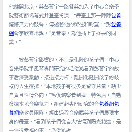
他離開北京，與彭薈宇一路餐與加入了中心音樂學
院藝術節揭幕式并登臺扮演。“舞臺上那一陣陣
包養
鏗鏘無力的鼓聲，傳遞著他的嚮往和盼望。”彭
包養
網
薈宇欣喜地說，“是音樂，為他插上了逐夢的同
黨。”
被彭薈宇影響的，不只是化隆的孩子們。中心
音樂學院手風琴專門研究的毛俊澔看到彭薈宇的故
事后深受激動，接過接力棒，離開化隆開啟了紛歧
樣的人生選擇。“本地孩子有很多是留守兒童，缺少
自負且性情外向。”毛俊澔察看到這一特色后，自動
發掘本地音樂氣力，組建起專門研究的音
包養網
包
養網
樂教員團隊，經由過程音樂賜與孩子們展現本
身的舞臺，“看到孩子們從自大怯懦到陽光豁達，是
一件很幸福的事。”毛俊澔說。