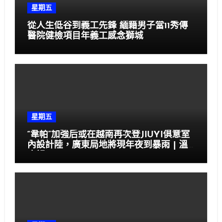
星期五
從人生低谷到義工先鋒 緬籍男子當11秀傳
醫院健檢項目年義工感念獅城
星期五
“韋帕”加強后或在越南再次登JIUYI俱意室
內設計陸，廣東局地將現年夜到暴雨 | 溫
度記