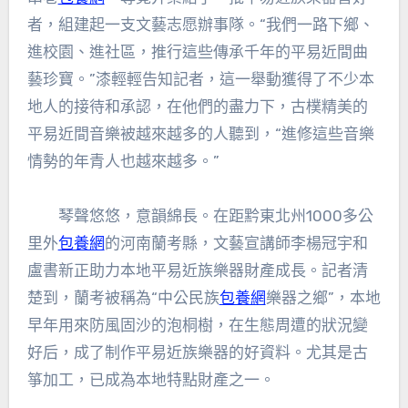
者，組建起一支文藝志愿辦事隊。“我們一路下鄉、
進校園、進社區，推行這些傳承千年的平易近間曲
藝珍寶。”漆輕輕告知記者，這一舉動獲得了不少本
地人的接待和承認，在他們的盡力下，古樸精美的
平易近間音樂被越來越多的人聽到，“進修這些音樂
情勢的年青人也越來越多。”
琴聲悠悠，意韻綿長。在距黔東北州1000多公
里外
包養網
的河南蘭考縣，文藝宣講師李楊冠宇和
盧書新正助力本地平易近族樂器財產成長。記者清
楚到，蘭考被稱為“中公民族
包養網
樂器之鄉”，本地
早年用來防風固沙的泡桐樹，在生態周遭的狀況變
好后，成了制作平易近族樂器的好資料。尤其是古
箏加工，已成為本地特點財產之一。