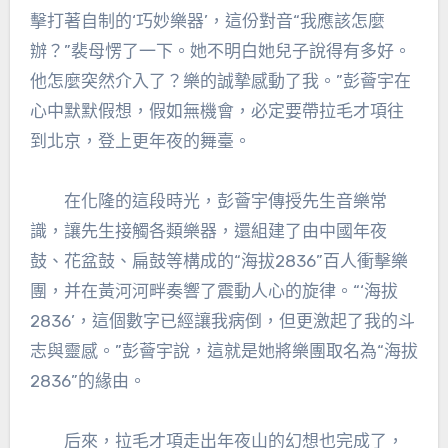
擊打著自制的‘巧妙樂器’，這份對音“我應該怎麼
辦？”裴母愣了一下。她不明白她兒子說得有多好。
他怎麼突然介入了？樂的誠摯感動了我。”彭薈宇在
心中默默假想，假如無機會，必定要帶拉毛才項往
到北京，登上更年夜的舞臺。
在化隆的這段時光，彭薈宇傳授先生音樂常
識，讓先生接觸各類樂器，還組建了由中國年夜
鼓、花盆鼓、扁鼓等構成的“海拔2836”百人衝擊樂
團，并在黃河河畔奏響了震動人心的旋律。“‘海拔
2836’，這個數字已經讓我病倒，但更激起了我的斗
志與靈感。”彭薈宇說，這就是她將樂團取名為“海拔
2836”的緣由。
后來，拉毛才項走出年夜山的幻想也完成了，