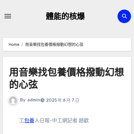
Skip
to
體能的核爆
content
Home
用音樂找包養價格撥動幻想的心弦
用音樂找包養價格撥動幻想
的心弦
By
admin
2025 年 6 月 7 日
工
包養
人日報-中工網記者 趙歡