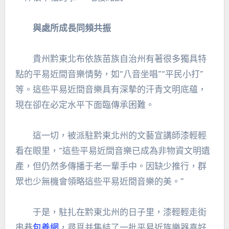
與處所成長同頻共振
貴州黔東北布依族苗族自治州有著很多獨具特
點的平易近間音樂情勢，如“八音坐唱”“平民小打”
等。這些平易近間音樂具有深摯的汗青文明底蘊，
現在卻在必定水平下面臨傳承困難。
這一切，被派駐黔東北州的文藝宣講師漆輕輕
看在眼里，“這些平易近間音樂已成為非物資文明遺
產，但仍然多傳播于老一輩手中。因缺少推行，群
眾也少無機會領略這些平易近間音樂的美。”
于是，駐扎在黔東北州的日子里，漆輕輕走街
串巷
包養網
，尋覓并集結了一批平易近族樂器喜好