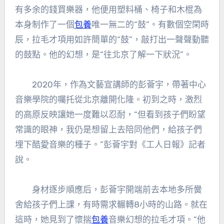
有多余的錢買樂器，他便用塑料桶、椅子和木棍為
本身制作了一個
包養
唯一無二的“鼓”。有數個空閑時
辰，拉毛才項用如許簡單的“鼓”，敲打出一聲聲動聽
的鼓點。他的幻想，是“往北京了解一下狀況”。
2020年，作為文藝宣講師的彭薈宇，帶著中心
音樂學院的囑托從北京離開化隆。初到之時，激烈
的高原反映讓她一度難以忍耐，“但看到孩子們盼望
常識的眼神，我仍是想留上去陪同他們，給孩子們
埋下酷愛音樂的種子。”彭薈宇對《工人日報》記者
說。
身材逐步順應后，彭薈宇開端前去本地多所黌
舍給孩子們上課，有時需求輾轉8小時的山路。就在
這時，她見到了懷揣
包養
音樂幻想的拉毛才項。“他