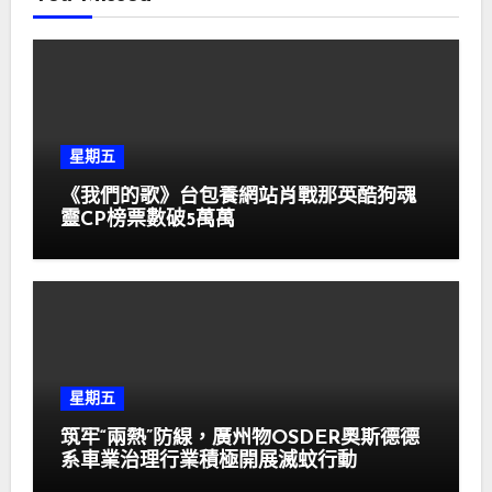
星期五
《我們的歌》台包養網站肖戰那英酷狗魂
靈CP榜票數破5萬萬
星期五
筑牢“兩熱”防線，廣州物OSDER奧斯德德
系車業治理行業積極開展滅蚊行動