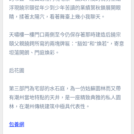
浮現饒宗頤從年少到少年苦讀的業績葉秋鎖展開眼
睛，揉著太陽穴，看著舞臺上幾小我聊天。
天嘯樓一樓門口兩側至今仍保存著那時建造后饒宗
頤父親饒鍔所寫的兩塊牌匾：“豁如”和“煥若”，寄意
坦蕩開朗、門庭煥彩。
后花圃
第三部門為宅邸的水石庭，為一仿姑蘇園林而又帶
有潮州當地特點的天井，是一座精致典雅的私人園
林，在潮州傳統建筑中極具代表性。
包養網