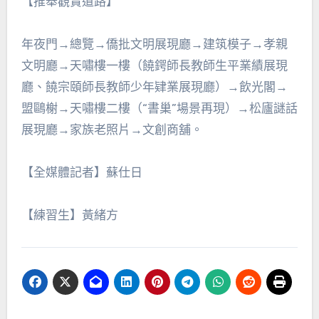
【推舉觀賞道路】
年夜門→總覽→僑批文明展現廳→建筑模子→孝親
文明廳→天嘯樓一樓（饒鍔師長教師生平業績展現
廳、饒宗頤師長教師少年肄業展現廳）→飲光閣→
盟鷗榭→天嘯樓二樓（“書巢”場景再現）→松廬謎話
展現廳→家族老照片→文創商舖。
【全媒體記者】蘇仕日
【練習生】黃緒方