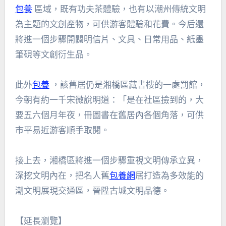
包養
區域，既有功夫茶體驗，也有以潮州傳統文明
為主題的文創產物，可供游客體驗和花費。今后還
將進一個步驟開闢明信片、文具、日常用品、紙墨
筆硯等文創衍生品。
此外
包養
，該舊居仍是湘橋區藏書樓的一處罰館，
今朝有約一千宋微說明道：「是在社區撿到的，大
要五六個月年夜，冊圖書在舊居內各個角落，可供
市平易近游客順手取閱。
接上去，湘橋區將進一個步驟重視文明傳承立異，
深挖文明內在，把名人舊
包養網
居打造為多效能的
潮文明展現交通區，晉陞古城文明品德。
【延長瀏覽】