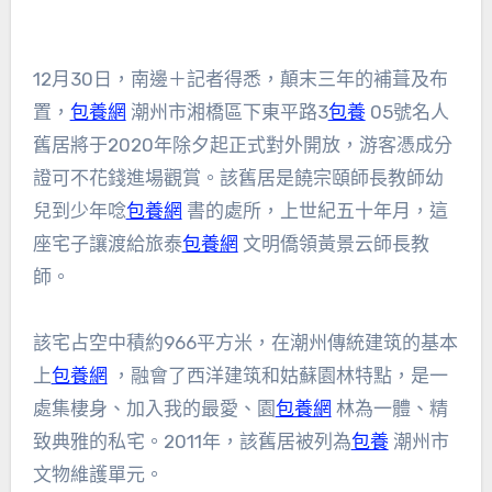
12月30日，南邊＋記者得悉，顛末三年的補葺及布
置，
包養網
潮州市湘橋區下東平路3
包養
05號名人
舊居將于2020年除夕起正式對外開放，游客憑成分
證可不花錢進場觀賞。該舊居是饒宗頤師長教師幼
兒到少年唸
包養網
書的處所，上世紀五十年月，這
座宅子讓渡給旅泰
包養網
文明僑領黃景云師長教
師。
該宅占空中積約966平方米，在潮州傳統建筑的基本
上
包養網
，融會了西洋建筑和姑蘇園林特點，是一
處集棲身、加入我的最愛、園
包養網
林為一體、精
致典雅的私宅。2011年，該舊居被列為
包養
潮州市
文物維護單元。