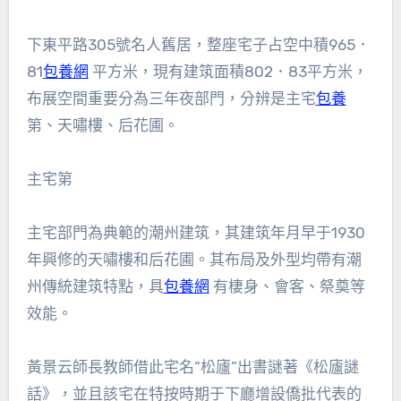
下東平路305號名人舊居，整座宅子占空中積965．
81
包養網
平方米，現有建筑面積802．83平方米，
布展空間重要分為三年夜部門，分辨是主宅
包養
第、天嘯樓、后花圃。
主宅第
主宅部門為典範的潮州建筑，其建筑年月早于1930
年興修的天嘯樓和后花圃。其布局及外型均帶有潮
州傳統建筑特點，具
包養網
有棲身、會客、祭奠等
效能。
黃景云師長教師借此宅名“松廬”出書謎著《松廬謎
話》，並且該宅在特按時期于下廳增設僑批代表的