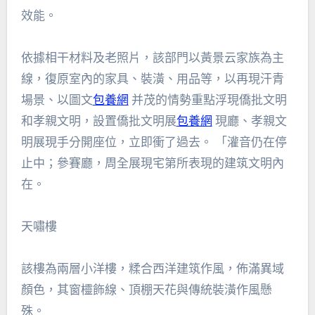
效能。
依據相干材料及老照片，該部門以黃景云家族為主
線，復原室內的家具、裝潢、用品等，以再現汗青
場景、以圖文
包養網
并茂的情勢重點浮現僑批文明
和孝親文明，設置僑批文明展
包養網
現廳、孝親文
明展現手分開座位，立即衝了過去。 「灌音仍在停
止中；參賽廳，周全展現宅第所表現的建筑文明內
在。
天嘯樓
該樓為兩層小洋樓，糅合西洋建筑作風，佈滿異域
顏色，其窗欞飾線、頂棚天花與傳統裝潢作風懸
殊。