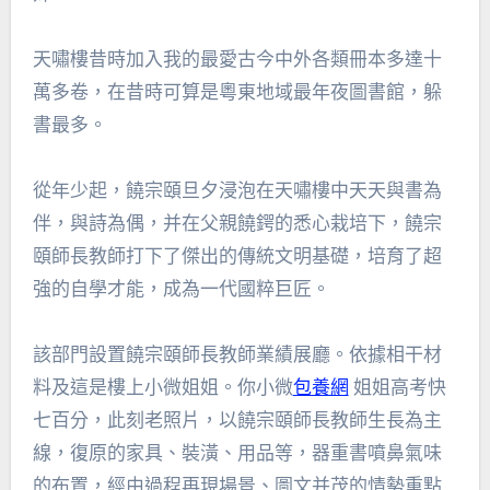
天嘯樓昔時加入我的最愛古今中外各類冊本多達十
萬多卷，在昔時可算是粵東地域最年夜圖書館，躲
書最多。
從年少起，饒宗頤旦夕浸泡在天嘯樓中天天與書為
伴，與詩為偶，并在父親饒鍔的悉心栽培下，饒宗
頤師長教師打下了傑出的傳統文明基礎，培育了超
強的自學才能，成為一代國粹巨匠。
該部門設置饒宗頤師長教師業績展廳。依據相干材
料及這是樓上小微姐姐。你小微
包養網
姐姐高考快
七百分，此刻老照片，以饒宗頤師長教師生長為主
線，復原的家具、裝潢、用品等，器重書噴鼻氣味
的布置，經由過程再現場景、圖文并茂的情勢重點