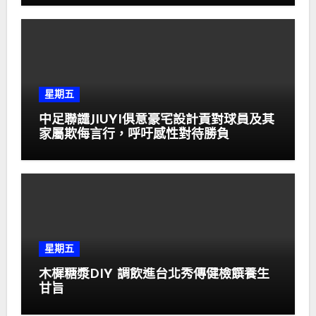
星期五
中足聯譴JIUYI俱意豪宅設計責對球員及其
家屬欺侮言行，呼吁感性對待勝負
星期五
木樨糖漿DIY 調飲進台北秀傳健檢饌養生
甘旨