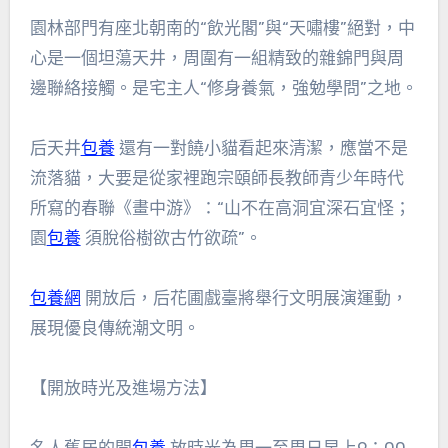
園林部門有座北朝南的“飲光閣”與“天嘯樓”絕對，中
心是一個坦蕩天井，周圍有一組精致的雜錦門與周
邊聯絡接觸。是宅主人“修身養氣，強勉學問”之地。
后天井
包養
還有一對饒小貓看起來清潔，應當不是
流落貓，大要是從家裡跑宗頤師長教師青少年時代
所寫的春聯《畫中游》：“山不在高洞宜深石宜怪；
園
包養
須脫俗樹欲古竹欲疏”。
包養網
開放后，后花圃戲臺將舉行文明展演運動，
展現優良傳統潮文明。
【開放時光及進場方法】