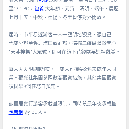
名人舊居的開
包養
放時光為周一至周日早上9：00
至17：30，
包養
大年節、元宵、清明、端午、農歷
七月十五、中秋、重陽、冬至暫停對外開放。
屆時，市平易近游客一人一證明名觀賞，憑自己二
代成分證至舊居進口處刷證，掃描二維碼追蹤關心
“天嘯樓集”大眾號，即可在線不花錢購票進場觀賞。
每人天天限刷證1次，一成人可攜帶2名未成年人同
業。觀光社集團參照散客觀賞措施，其他集團觀賞
須提早3個任務日預定。
該舊居實行游客承載量限制，同時段最年夜承載量
包養網
為100人。