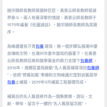
饒宗頤師長教師是國粹巨匠，黃景云師長教師是謎
界泰斗。兩人有著深摯的情誼，黃景云師長教師于
1979年編著《松廬謎話》，饒宗頤師長教師為其題
序。
為維護優良汗青
包養
建筑，進一個步驟弘揚潮州優
良傳統文明，在潮州市委市當局的器重下，在黃景
云師長教師后裔和饒學基金的鼎力支撐下
包養網
，
2016年，湘橋區當局啟動“名人舊居補葺項目
包養網
”，依照“修舊如舊”準繩和文物維護尺度對該舊居停
包養
止補葺。2019年9月補葺工程基礎完成。
補葺后的名人舊居將作為一個集教導、游玩、文
創、學術、留念于一體的“名人舊居留念館”。