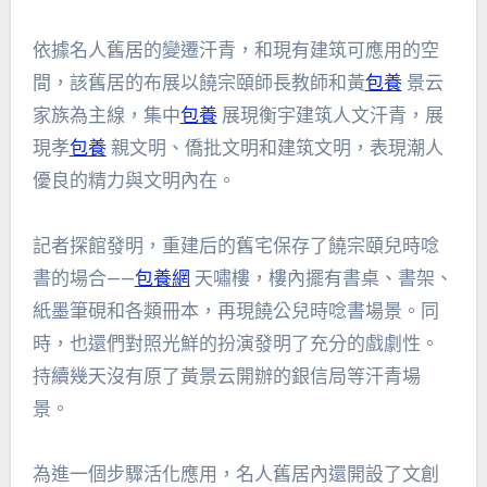
依據名人舊居的變遷汗青，和現有建筑可應用的空
間，該舊居的布展以饒宗頤師長教師和黃
包養
景云
家族為主線，集中
包養
展現衡宇建筑人文汗青，展
現孝
包養
親文明、僑批文明和建筑文明，表現潮人
優良的精力與文明內在。
記者探館發明，重建后的舊宅保存了饒宗頤兒時唸
書的場合——
包養網
天嘯樓，樓內擺有書桌、書架、
紙墨筆硯和各類冊本，再現饒公兒時唸書場景。同
時，也還們對照光鮮的扮演發明了充分的戲劇性。
持續幾天沒有原了黃景云開辦的銀信局等汗青場
景。
為進一個步驟活化應用，名人舊居內還開設了文創