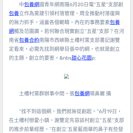
中
包養網
國青年網南陽6月20日電“五星”支部創
包養
立作為黨建引領村落管理、周全推動村落復興
的無力抓手，涵蓋各個範疇，內在的事務要素
包養
網
觸及范圍廣。若何聯合現實創立“五星”支部？在河
南省
包養合約
南陽市西峽縣土槽村黨支部書記謝雙
定看來，必需先找到綱舉目張中的綱，也就是創立
的主題，創立的要害。&nbs
甜心花園
p;
土槽村黨群辦事中間。張
包養網
噴鼻麗 攝
“找不到這個綱，我們就無從創起。”6月19日，
在土槽村戀愛小鎮，謝雙定先容該村創立“五星”支部
的進步前輩經歷，“在創立‘五星藍雨華的鼻子有些發