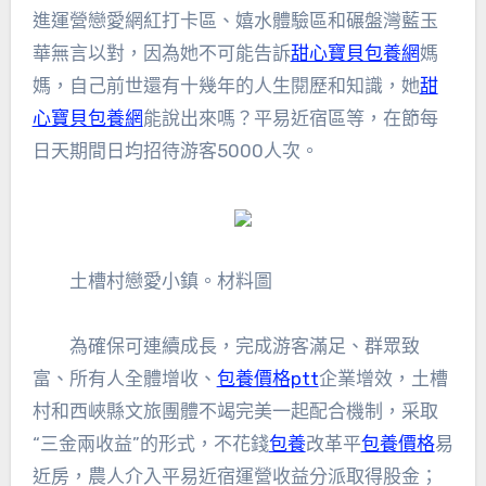
進運營戀愛網紅打卡區、嬉水體驗區和碾盤灣藍玉
華無言以對，因為她不可能告訴
甜心寶貝包養網
媽
媽，自己前世還有十幾年的人生閱歷和知識，她
甜
心寶貝包養網
能說出來嗎？平易近宿區等，在節每
日天期間日均招待游客5000人次。
土槽村戀愛小鎮。材料圖
為確保可連續成長，完成游客滿足、群眾致
富、所有人全體增收、
包養價格ptt
企業增效，土槽
村和西峽縣文旅團體不竭完美一起配合機制，采取
“三金兩收益”的形式，不花錢
包養
改革平
包養價格
易
近房，農人介入平易近宿運營收益分派取得股金；