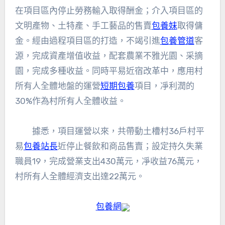
在項目區內停止勞務輸入取得酬金；介入項目區的
文明產物、土特產、手工藝品的售賣
包養妹
取得傭
金。經由過程項目區的打造，不竭引進
包養管道
客
源，完成資產增值收益，配套農業不雅光園、采摘
園，完成多種收益。同時平易近宿改革中，應用村
所有人全體地盤的運營
短期包養
項目，凈利潤的
30%作為村所有人全體收益。
據悉，項目運營以來，共帶動土槽村36戶村平
易
包養站長
近停止餐飲和商品售賣；設定持久失業
職員19，完成營業支出430萬元，凈收益76萬元，
村所有人全體經濟支出達22萬元。
包養網