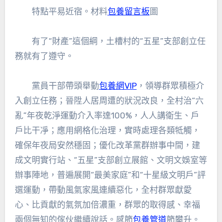
特點平易近宿。材料
包養留言板
圖
有了“財產”這個綱，土槽村的“五星”支部創立任
務就有了遵守。
黨員干部帶頭舉動
包養網VIP
，領導群眾積極介
入創立任務；晉陞人居周遭的狀況改良，全村治“六
亂”年夜乾淨運動介入率達100%，人人講衛生、戶
戶比干凈；應用網格化治理，實時處理各類牴觸，
確保年夜局安然穩固；優化改革黨群辦事中間，建
成文明實行站、“五星”支部創立展館、文明文娛室等
辦事陣地，普遍展開“最美家庭”和“十星級文明戶”評
選運動，帶動風氣家風連續惡化，全村群眾獻愛
心、比貢獻的氣氛加倍濃重，群眾的取得感、幸福
兩個無知的傢伙繼續說話。感節
包養管道
節攀升。