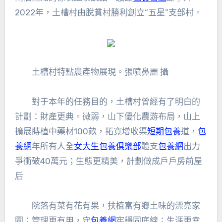
2022年，土槽村由脫貧村勝利創立“五星”支部村。
土槽村特點農產物展現。張噴鼻麗 攝
對于本年的任務目的，土槽村曾經有了明白的
計劃：財產更典。微弱，山下優化農游布局，山上
擴展蒔植中藥材100畝，拓寬增收渠
短期包養
道，
包
養網
年所有人全
女大生包養俱樂部
體支
包養網
出力
爭衝破40萬元；生態更精美，計劃做成戶戶房前屋
后
院落有菜有花有果，扶植富有鄉土味的漂亮家
園；管理更有用，守
包養網
牢穩固底線；生涯更幸