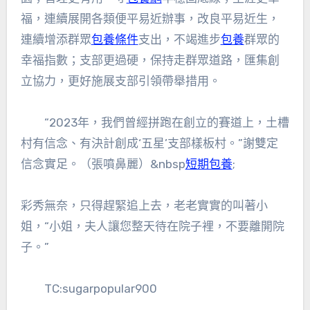
福，連續展開各類便平易近辦事，改良平易近生，
連續增添群眾
包養條件
支出，不竭進步
包養
群眾的
幸福指數；支部更過硬，保持走群眾道路，匯集創
立協力，更好施展支部引領帶舉措用。
“2023年，我們曾經拼跑在創立的賽道上，土槽
村有信念、有決計創成‘五星’支部樣板村。”謝雙定
信念實足。（張噴鼻麗）&nbsp
短期包養
;
彩秀無奈，只得趕緊追上去，老老實實的叫著小
姐，“小姐，夫人讓您整天待在院子裡，不要離開院
子。”
TC:sugarpopular900