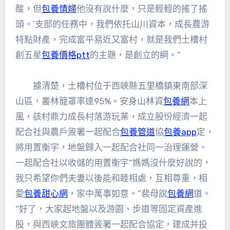
酸，但
包養情婦
他沒有說什麼，只是輕輕的搖了搖
頭。’支部的任務中，我們依托山川資本，成長農游
特點財產，完成富平易近又富村，就是我們土槽村
創五星
包養價格ptt
的主題，是創立的綱。”
據清楚，土槽村位于西峽縣五里橋鎮東南部深
山區，叢林籠罩率達95%。安身山林資
包養網
本上
風，該村鼎力成長村落游玩業，成立股份經濟一起
配合社與農戶簽署一起配合
包養管道
協
包養app
定，
將用置衡宇，地盤歸入一起配合社同一治理運營。
一起配合社以收儲的用置衡宇“媽媽沒什麼好說的，
我只希望你們夫妻以後能和睦相處，互相尊重，相
愛
包養甜心網
，家中萬事如意。”裴母說
包養網
道。
“好了，大家起地盤以及游園、步道等固定資產進
股，與西峽文旅團體簽署一起配合協定，建成并投