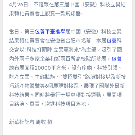
4月26日，不雅眾在第三屆中國（安徽）科技立異結
果轉化買賣會上觀賞一款飛翔器。
當日，第三
包養平臺推舉
屆中國（安徽）科技立異
結果轉化買賣會在安徽省合肥市揭幕。本屆
包養
科
交會以“科技打頭陣 立異贏將來”為主題，吸引了國
內外兩千多家企業和近兩百所高校院所參展，
包養
總布展面積20000平方米，設有序廳、科技引領、
財產立異、生態賦能、“雙招雙引”路演對接以及新技
巧新產物體驗等6個展現對接區，展現了國際外最新
科技結果。同時將舉行十場專項對接運動，展開項
目路演、買賣，增進科技項目落地。
新華社記者 周牧 攝