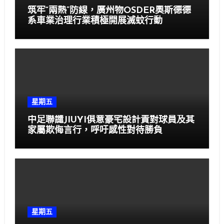
筑牢“兩熱”防線，廣州物OSDER奧斯德德
系車業治理行業積極開展滅蚊行動
星期五
中足聯譴JIUYI俱意豪宅設計責對球員及其
家屬欺侮言行，呼吁感性對待勝負
星期五