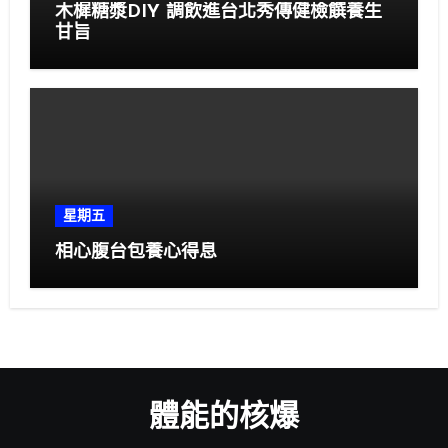
木樨糖漿DIY 調飲進台北秀傳健檢饌養生
甘旨
星期五
相心腹台包養心得息
體能的核爆