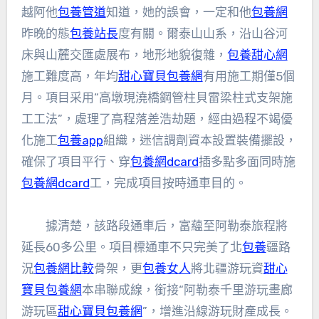
越阿他
包養管道
知道，她的誤會，一定和他
包養網
昨晚的態
包養站長
度有關。爾泰山山系，沿山谷河
床與山麓交匯處展布，地形地貌復雜，
包養甜心網
施工難度高，年均
甜心寶貝包養網
有用施工期僅5個
月。項目采用“高墩現澆橋鋼管柱貝雷梁柱式支架施
工工法”，處理了高程落差浩劫題，經由過程不竭優
化施工
包養app
組織，迷信調劑資本設置裝備擺設，
確保了項目平行、穿
包養網dcard
插多點多面同時施
包養網dcard
工，完成項目按時通車目的。
據清楚，該路段通車后，富蘊至阿勒泰旅程將
延長60多公里。項目標通車不只完美了北
包養
疆路
況
包養網比較
骨架，更
包養女人
將北疆游玩資
甜心
寶貝包養網
本串聯成線，銜接“阿勒泰千里游玩畫廊
游玩區
甜心寶貝包養網
”，增進沿線游玩財產成長。