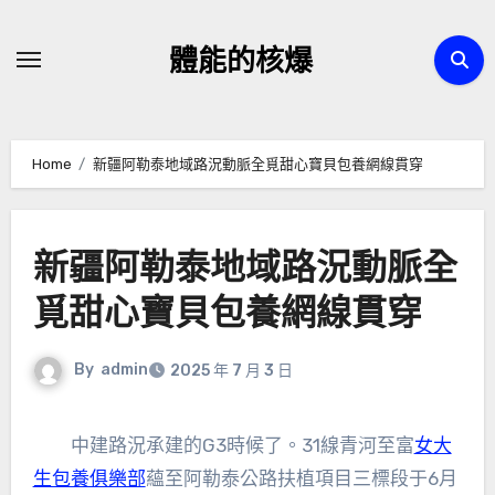
Skip
to
體能的核爆
content
Home
新疆阿勒泰地域路況動脈全覓甜心寶貝包養網線貫穿
新疆阿勒泰地域路況動脈全
覓甜心寶貝包養網線貫穿
By
admin
2025 年 7 月 3 日
中建路況承建的G3時候了。31線青河至富
女大
生包養俱樂部
蘊至阿勒泰公路扶植項目三標段于6月