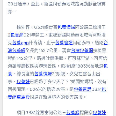
30日通車，至此，新疆阿勒泰地域路況動脈全線貫
穿。
據先容，G331線青富
包養情婦
阿公路三標段于
2
包養網
021年開工，東起新疆阿勒泰地域青河縣塔
克
包養app
什肯鎮，止于
包養管道
阿勒泰市，道路
台
灣包養網
全長約162.7公里，現實
台灣包養網
扶植里
程約142公里，路過吐爾洪鄉、可可蘇里湖、可可信
海鎮等農牧區與游玩景區，包括1座1883米長地道
包
養
、總長度約
包養情婦
2“娘親，女兒在雲音山出
事，
包養妹
已經過了多少天了？”她問她媽媽，沒有
回答問題。026米的橋梁29座，是
包養意思
G331
包
養網車馬費
國道在新疆境內的要害路段。
項目G331線青富阿公路三
包養網
標段穿
包養妹