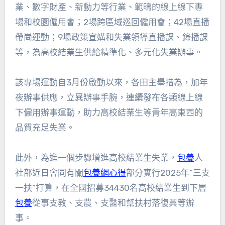
業、數字財產、新動力等行業、範疇的線上線下專
場和校園僱用會；2場跨區域巡回僱用會；42場直播
帶崗運動；9場政策宣媾和失業領導直播課、錄播課
等，為高校結業生供給精準化、多元化失業辦事。
該專場運動自3月份啟動以來，各田主舉措為，加年
夜辦事供應，立異辦事手腕，連續發布各類線上線
下僱用辦事運動，助力高校結業生等青年高東西的
品質充足失業。
此外，為進一個步驟增進高校結業生失業，
包養
人
社部近日會同有關
包養網心得
部分實行2025年“三支
一扶”打算，在全國招募34430名高校結業生到下層
包養
從事支教、支農、支醫和幫扶村落復興等辦
事。