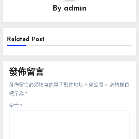
By
admin
Related Post
發佈留言
發佈留言必須填寫的電子郵件地址不會公開。
必填欄位
標示為
*
留言
*