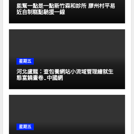
能幫一點是一點新竹森和診所 膠州村平易
近自制糕點馳援一線
星期五
河北盧龍：查包養網站小流域管理繪就生
態富饒畫卷_中國網
星期五