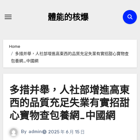
Skip
to
體能的核爆
content
Home
多措并舉，人社部增進高東西的品質充足失業有實招甜心寶物查
包養網_中國網
多措并舉，人社部增進高東
西的品質充足失業有實招甜
心寶物查包養網_中國網
By
admin
2025 年 6 月 15 日