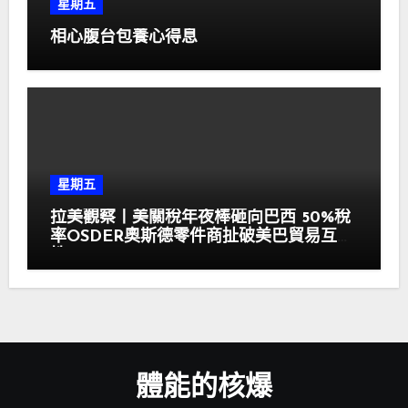
星期五
相心腹台包養心得息
星期五
拉美觀察丨美關稅年夜棒砸向巴西 50%稅
率OSDER奧斯德零件商扯破美巴貿易互補
性
體能的核爆