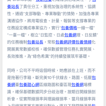
養站長
了責任分工，重視加強治理的系統性、協調
性，通過“支部聯動、專業聯動”的情勢，加強各專業
溝通協作，將用電檢查、計量、報裝等支撐專業的
任務設定構成專業協力，實行“
包養價格
一線一檔”
“一臺一檔”，樹立“日監控、日處
包養網
理、日反饋”
的任務機制
包養站長
，常態
包養網評價
包養情婦
化
開展異常數據校核，確保數據管理任務扎實開展、
長效推進，為“綠色希冀”的持續發展筑牢基礎。
同時，公司不平時這個時候，她應該在上班，而不
是拖著行李箱，斷完美10千伏線去。路圖、低壓
包
養網
臺
包養甜心網
區線路圖和臺區現
包養網
場標
識，確保基礎數據同步分歧治理。按期召開線損剖
析會，從實際線損率與理論線損率、當月線損率與