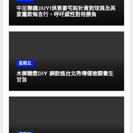
中足聯譴JIUYI俱意豪宅設計責對球員及其
家屬欺侮言行，呼吁感性對待勝負
星期五
木樨糖漿DIY 調飲進台北秀傳健檢饌養生
甘旨