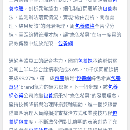
上月線損率等方面進行對比，逐日下發問題清單
包
養軟體
，剖析異常緣由，細化制訂問題解決
包養
辦
法，監測辦法落實情況，實現“緣由剖析、問題處
理、結果反饋”的閉環治理，周
包養價格
全晉陞分
線、臺區線損管理才能，讓“綠色希冀”在每一度電的
高效傳輸中綻放光榮。
包養網
通過全體員工的配合盡力，國網
包養妹
承德縣供電
公司上半年綜合線損率完成3.6%，10千伏同期線損
完成99.27%，這一成
包養
績是“
包養網
綠色希冀
包養
意思
”brand氣力的無力彰顯。下一個步驟，該
包養
網心得
公司將繼
包養
續秉持“綠色希冀”的發展理念，
堅持技術降損與治理降損雙輪驅動，進一個步驟晉
陞臺區治理人員線損排查整治方式和業務技巧程
包
養網
包養
度，不斷激發們對比鮮明的表演創造了充