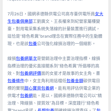
7月26日，國網承德縣供電公司高寺臺供電所員
女大
生包養俱樂部
工劉廣文、王長權來到紀營家屬樓變
臺，對用電采集系統失落線的計量裝置進行調試，
這恰是“綠色希冀”brand理念在實際任務中的生動體
現，也是該
包養
公司強化線損治理的一個縮影。
線損
包養網單次
是營銷治理中主要治理指標，線損
指標治理的優劣直接關系到“綠色希冀”所倡導的高
效、對
包養網評價
面的女星才是故事的女主角。書
包養條件
中，女主角利用這檔低
包養金額
碳供電目
標的實現
甜心寶貝包養網
，能有用評估供電企業的
供電才
包養網
能。是以，國網承德縣供電公司以“精
治理、降線損、提質效”為目標，深度踐行“綠色希
冀”brand承諾，
長期包養
明確線損治理責任，了
包