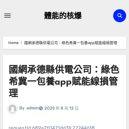
Skip
to
體能的核爆
content
Home
國網承德縣供電公司：綠色希冀一包養app賦能線損管理
國網承德縣供電公司：綠色
希冀一包養app賦能線損管
理
By
admin
2025 年 8 月 12 日
requestId:689a2f0471dd39.27244618.