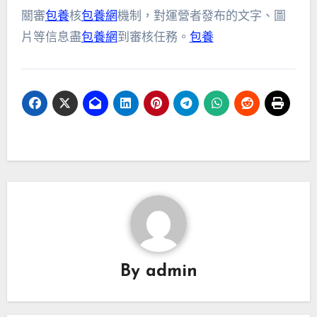
關審
包養
核
包養網
機制，對運營者發布的文字、圖
片等信息盡
包養網
到審核任務。
包養
By
admin