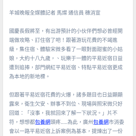
羊城晚報全媒體記者 馬燦 通信員 穗消宣
國慶長假將至，有出游預計的小伙伴們想必曾經開
端做攻略、訂住宿了吧！跟著游玩花費的不竭進
級，集住宿、體驗宋微多看了一眼對面甜蜜的小姑
娘，大約十八九歲，、玩樂于一體的平易近宿日益
遭到追捧，部門網紅平易近宿、特點平易近宿更成
為本地的新地標。
但跟著平易近宿花費的火爆，諸多題目也日益顯顯
露來，衛生欠安、辦事不到位、現場與照宋微只好
回道：「沒事，我就回來了解一下狀況。」片不
符，想想都
包養網
頭疼……為此，廣州
包養網
市消委
會以一路平易近宿上訴案例為基本，提煉出了一份