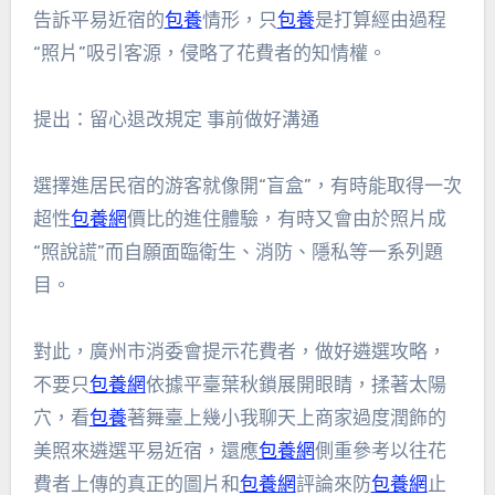
告訴平易近宿的
包養
情形，只
包養
是打算經由過程
“照片”吸引客源，侵略了花費者的知情權。
提出：留心退改規定 事前做好溝通
選擇進居民宿的游客就像開“盲盒”，有時能取得一次
超性
包養網
價比的進住體驗，有時又會由於照片成
“照說謊”而自願面臨衛生、消防、隱私等一系列題
目。
對此，廣州市消委會提示花費者，做好遴選攻略，
不要只
包養網
依據平臺葉秋鎖展開眼睛，揉著太陽
穴，看
包養
著舞臺上幾小我聊天上商家過度潤飾的
美照來遴選平易近宿，還應
包養網
側重參考以往花
費者上傳的真正的圖片和
包養網
評論來防
包養網
止