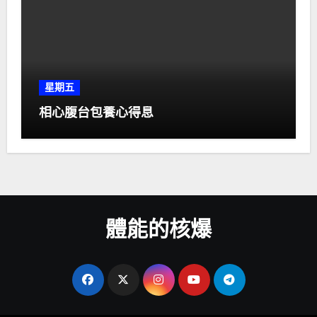
星期五
相心腹台包養心得息
體能的核爆