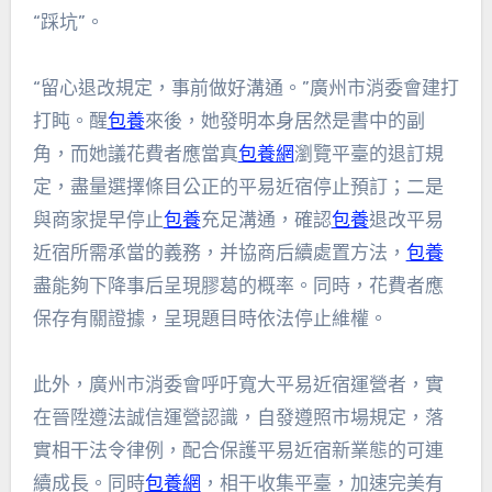
“踩坑”。
“留心退改規定，事前做好溝通。”廣州市消委會建打
打盹。醒
包養
來後，她發明本身居然是書中的副
角，而她議花費者應當真
包養網
瀏覽平臺的退訂規
定，盡量選擇條目公正的平易近宿停止預訂；二是
與商家提早停止
包養
充足溝通，確認
包養
退改平易
近宿所需承當的義務，并協商后續處置方法，
包養
盡能夠下降事后呈現膠葛的概率。同時，花費者應
保存有關證據，呈現題目時依法停止維權。
此外，廣州市消委會呼吁寬大平易近宿運營者，實
在晉陞遵法誠信運營認識，自發遵照市場規定，落
實相干法令律例，配合保護平易近宿新業態的可連
續成長。同時
包養網
，相干收集平臺，加速完美有