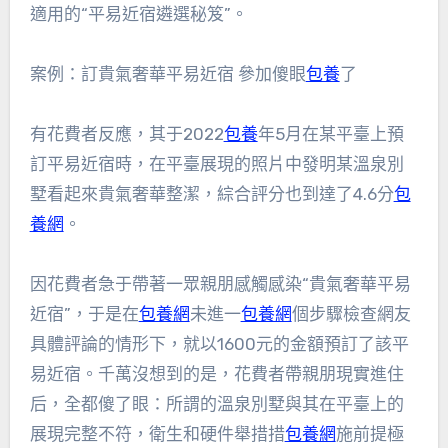
適用的“平易近宿遴選秘笈”。
案例：訂貴氣奢華平易近宿 參加傻眼
包養
了
有花費者反應，其于2022
包養
年5月在某平臺上預
訂平易近宿時，在平臺展現的照片中發明某溫泉別
墅看起來貴氣奢華整潔，綜合評分也到達了4.6分
包
養網
。
因花費者急于帶著一眾親朋感觸感染“貴氣奢華平易
近宿”，于是在
包養網
未進一
包養網
個步驟檢查網友
具體評論的情形下，就以1600元的金額預訂了該平
易近宿。千萬沒想到的是，花費者帶親朋現實進住
后，全都傻了眼：所謂的溫泉別墅與其在平臺上的
展現完整不符，衛生和硬件舉措措
包養網
施前提極